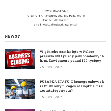
NETWORKMAGAZYN.PL
Rangárflatir 4, Rangárþing ytra, 850 Hella, Iceland
Kennital: 2803743859
e-mail:
redakcja@networkmagazyn.pl
NEWSY
W pół roku zamknięto w Polsce
przeszło 108 tysięcy jednoosobowych
firm. Zawieszono ponad 190 tysięcy
7 sierpnia 2026
PUŁAPKA ETATU. Dlaczego człowiek
zatrudniony u kogoś nie będzie miał
dostatniego życia?
2 sierpnia 2026