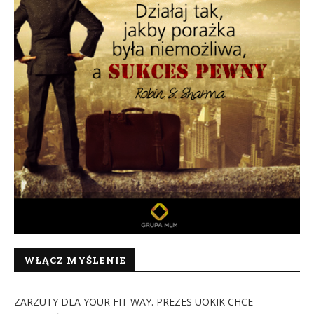
WŁĄCZ MYŚLENIE
ZARZUTY DLA YOUR FIT WAY. PREZES UOKIK CHCE