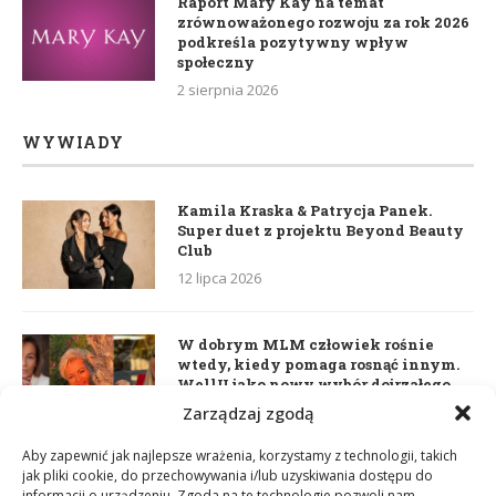
Raport Mary Kay na temat
zrównoważonego rozwoju za rok 2026
podkreśla pozytywny wpływ
społeczny
2 sierpnia 2026
WYWIADY
Kamila Kraska & Patrycja Panek.
Super duet z projektu Beyond Beauty
Club
12 lipca 2026
W dobrym MLM człowiek rośnie
wtedy, kiedy pomaga rosnąć innym.
WellU jako nowy wybór dojrzałego
lidera
Zarządzaj zgodą
2 czerwca 2026
Aby zapewnić jak najlepsze wrażenia, korzystamy z technologii, takich
jak pliki cookie, do przechowywania i/lub uzyskiwania dostępu do
informacji o urządzeniu. Zgoda na te technologie pozwoli nam