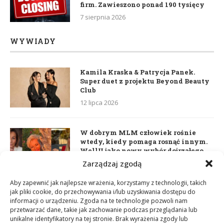
firm. Zawieszono ponad 190 tysięcy
7 sierpnia 2026
WYWIADY
Kamila Kraska & Patrycja Panek.
Super duet z projektu Beyond Beauty
Club
12 lipca 2026
W dobrym MLM człowiek rośnie
wtedy, kiedy pomaga rosnąć innym.
WellU jako nowy wybór dojrzałego
lidera
Zarządzaj zgodą
2 czerwca 2026
Aby zapewnić jak najlepsze wrażenia, korzystamy z technologii, takich
jak pliki cookie, do przechowywania i/lub uzyskiwania dostępu do
informacji o urządzeniu. Zgoda na te technologie pozwoli nam
Daria Dudzik. Kocham Cię
przetwarzać dane, takie jak zachowanie podczas przeglądania lub
17 kwietnia 2026
unikalne identyfikatory na tej stronie. Brak wyrażenia zgody lub