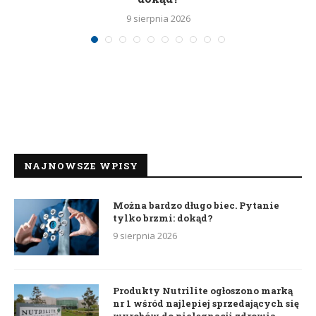
9 sierpnia 2026
NAJNOWSZE WPISY
Można bardzo długo biec. Pytanie
tylko brzmi: dokąd?
9 sierpnia 2026
Produkty Nutrilite ogłoszono marką
nr 1 wśród najlepiej sprzedających się
wyrobów do pielęgnacji zdrowia