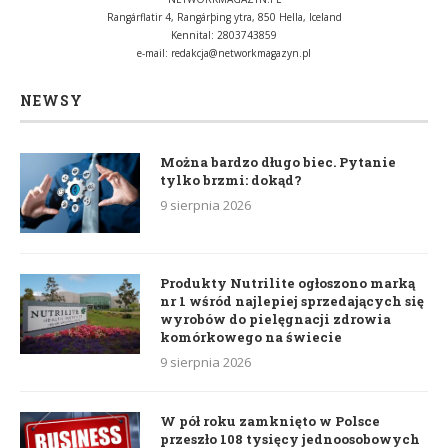
Rangárflatir 4, Rangárþing ytra, 850 Hella, Iceland
Kennital: 2803743859
e-mail:
redakcja@networkmagazyn.pl
NEWSY
Można bardzo długo biec. Pytanie
tylko brzmi: dokąd?
9 sierpnia 2026
Produkty Nutrilite ogłoszono marką
nr 1 wśród najlepiej sprzedających się
wyrobów do pielęgnacji zdrowia
komórkowego na świecie
9 sierpnia 2026
W pół roku zamknięto w Polsce
przeszło 108 tysięcy jednoosobowych