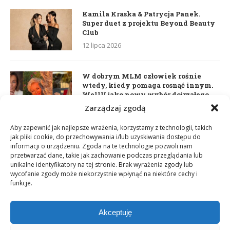
Kamila Kraska & Patrycja Panek.
Super duet z projektu Beyond Beauty
Club
12 lipca 2026
W dobrym MLM człowiek rośnie
wtedy, kiedy pomaga rosnąć innym.
WellU jako nowy wybór dojrzałego
lidera
Zarządzaj zgodą
2 czerwca 2026
Aby zapewnić jak najlepsze wrażenia, korzystamy z technologii, takich
jak pliki cookie, do przechowywania i/lub uzyskiwania dostępu do
informacji o urządzeniu. Zgoda na te technologie pozwoli nam
Daria Dudzik. Kocham Cię
przetwarzać dane, takie jak zachowanie podczas przeglądania lub
17 kwietnia 2026
unikalne identyfikatory na tej stronie. Brak wyrażenia zgody lub
wycofanie zgody może niekorzystnie wpłynąć na niektóre cechy i
funkcje.
Akceptuję