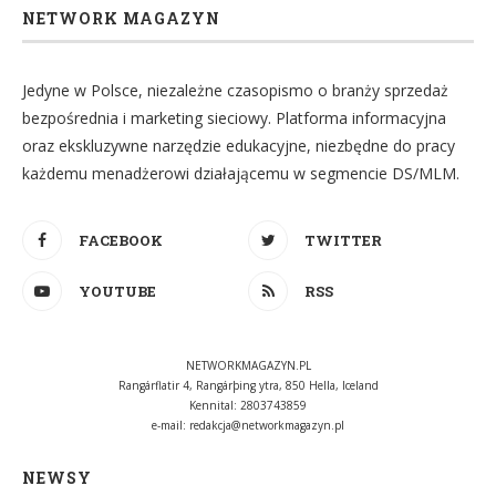
NETWORK MAGAZYN
Jedyne w Polsce, niezależne czasopismo o branży sprzedaż
bezpośrednia i marketing sieciowy. Platforma informacyjna
oraz ekskluzywne narzędzie edukacyjne, niezbędne do pracy
każdemu menadżerowi działającemu w segmencie DS/MLM.
FACEBOOK
TWITTER
YOUTUBE
RSS
NETWORKMAGAZYN.PL
Rangárflatir 4, Rangárþing ytra, 850 Hella, Iceland
Kennital: 2803743859
e-mail:
redakcja@networkmagazyn.pl
NEWSY