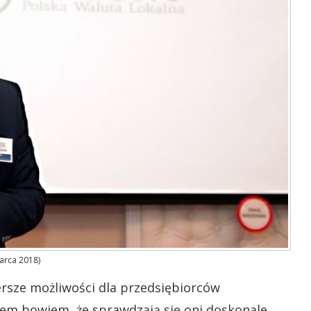
arca 2018)
zersze możliwości dla przedsiębiorców
m bowiem, że sprawdzają się oni doskonale