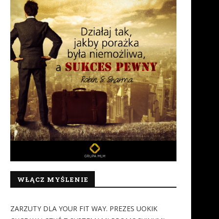
WŁĄCZ MYŚLENIE
ZARZUTY DLA YOUR FIT WAY. PREZES UOKIK