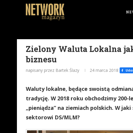
NE
Zielony Waluta Lokalna ja
biznesu
napisany przez Bartek Ślazy
24 marca 2018
Udos
Waluty lokalne, będące swoistą odmianą 
tradycję. W 2018 roku obchodzimy 200-
„pieniądza” na ziemiach polskich. W ja
sektorowi DS/MLM?