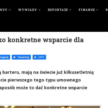
WSY
WYWIADY
REPORTAŻE
FINANSE
ko konkretne wsparcie dla
tępnij
Tweetnij
2075
barteru, mają na świecie już kilkusetletnią
lecie pierwszego tego typu umownego
ki sposób może to dać konkretne wsparcie