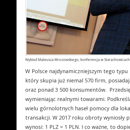
Wykład Mateusza Mrozowskiego, konferencja w Starachowicach
W Polsce najdynamiczniejszym tego typu p
który skupia już niemal 570 firm, posiada
oraz ponad 3 500 konsumentów. Przedsięb
wymieniając realnymi towarami. Podkreś
wielu górnolotnych haseł pomocy dla loka
transakcji. W 2017 roku obroty wyniosły p
wynosi: 1 PLZ = 1 PLN. I co ważne, to dop