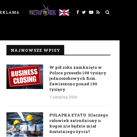
REKLAMA
NAJNOWSZE WPISY
W pół roku zamknięto w
Polsce przeszło 108 tysięcy
jednoosobowych firm.
Zawieszono ponad 190
tysięcy
7 sierpnia 2026
PUŁAPKA ETATU. Dlaczego
człowiek zatrudniony u
kogoś nie będzie miał
dostatniego życia?