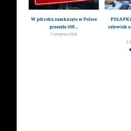
ań czyli
W pół roku zamknięto w Polsce
PUŁAPKA 
kartonowi
przeszło 108...
człowiek z
7 sierpnia 2026
2 