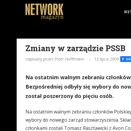
NE
Zmiany w zarządzie PSSB
napisany przez Piotr Hoffmann
12 lipca 2009
Udo
Na ostatnim walnym zebraniu członków
Bezpośredniej odbyły się wybory do now
został poszerzony do pięciu osób.
Na ostatnim walnym zebraniu członków Polskieg
wybory do nowego zarząd stowarzyszenia. Skład
członkami zostali Tomasz Rasztawicki z Avon Cos