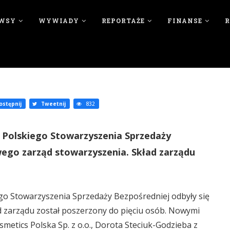
WSY
WYWIADY
REPORTAŻE
FINANSE
stępnij
Tweetnij
832
 Polskiego Stowarzyszenia Sprzedaży
ego zarząd stowarzyszenia. Skład zarządu
o Stowarzyszenia Sprzedaży Bezpośredniej odbyły się
 zarządu został poszerzony do pięciu osób. Nowymi
metics Polska Sp. z o.o., Dorota Steciuk-Godzieba z