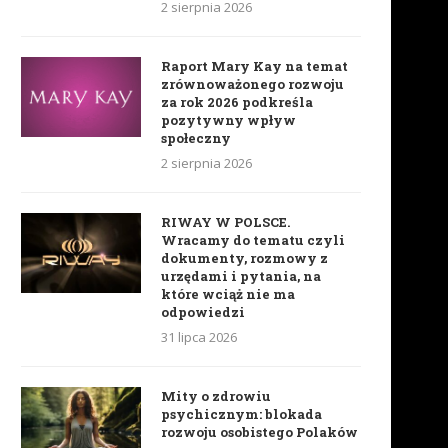
2 sierpnia 2026
Raport Mary Kay na temat
zrównoważonego rozwoju
za rok 2026 podkreśla
pozytywny wpływ
społeczny
2 sierpnia 2026
RIWAY W POLSCE.
Wracamy do tematu czyli
dokumenty, rozmowy z
urzędami i pytania, na
które wciąż nie ma
odpowiedzi
31 lipca 2026
Mity o zdrowiu
psychicznym: blokada
rozwoju osobistego Polaków