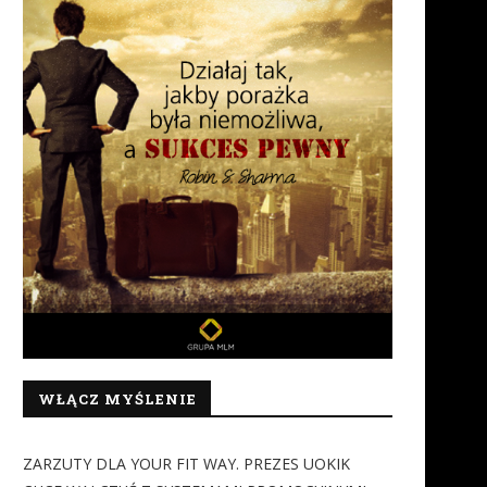
WŁĄCZ MYŚLENIE
ZARZUTY DLA YOUR FIT WAY. PREZES UOKIK