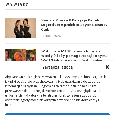
WYWIADY
Kamila Kraska & Patrycja Panek.
Super duet z projektu Beyond Beauty
Club
12 lipca 2026
W dobrym MLM człowiek rośnie
wtedy, kiedy pomaga rosnąć innym.
WellU jako nowy wybór dojrzałego
lidera
Zarządzaj zgodą
2 czerwca 2026
Aby zapewnić jak najlepsze wrażenia, korzystamy z technologii, takich
jak pliki cookie, do przechowywania i/lub uzyskiwania dostępu do
informacji o urządzeniu. Zgoda na te technologie pozwoli nam
Daria Dudzik. Kocham Cię
przetwarzać dane, takie jak zachowanie podczas przeglądania lub
17 kwietnia 2026
unikalne identyfikatory na tej stronie. Brak wyrażenia zgody lub
wycofanie zgody może niekorzystnie wpłynąć na niektóre cechy i
funkcje.