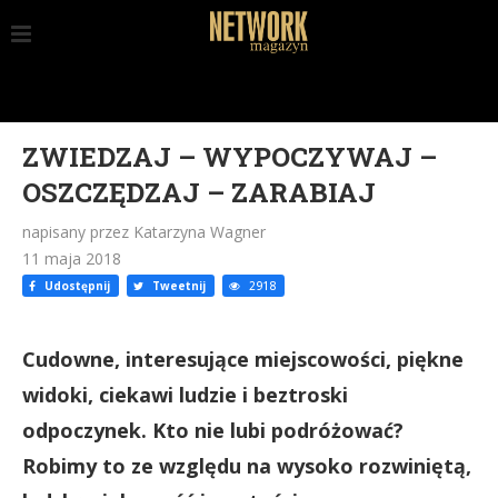
ZWIEDZAJ – WYPOCZYWAJ –
OSZCZĘDZAJ – ZARABIAJ
napisany przez Katarzyna Wagner
11 maja 2018
Udostępnij
Tweetnij
2918
Cudowne, interesujące miejscowości, piękne
widoki, ciekawi ludzie i beztroski
odpoczynek. Kto nie lubi podróżować?
Robimy to ze względu na wysoko rozwiniętą,