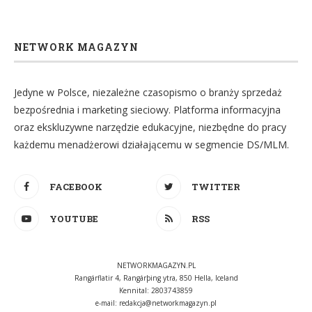
NETWORK MAGAZYN
Jedyne w Polsce, niezależne czasopismo o branży sprzedaż
bezpośrednia i marketing sieciowy. Platforma informacyjna
oraz ekskluzywne narzędzie edukacyjne, niezbędne do pracy
każdemu menadżerowi działającemu w segmencie DS/MLM.
FACEBOOK
TWITTER
YOUTUBE
RSS
NETWORKMAGAZYN.PL
Rangárflatir 4, Rangárþing ytra, 850 Hella, Iceland
Kennital: 2803743859
e-mail:
redakcja@networkmagazyn.pl