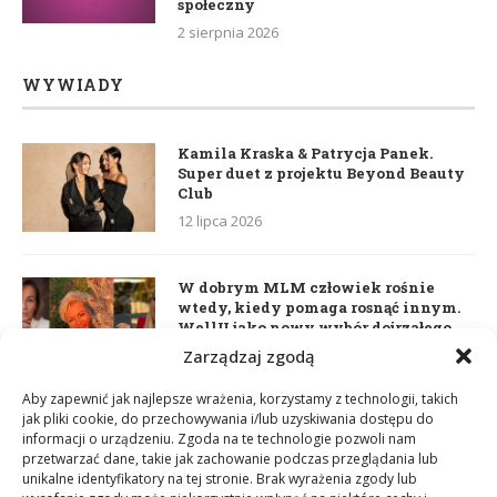
społeczny
2 sierpnia 2026
WYWIADY
Kamila Kraska & Patrycja Panek.
Super duet z projektu Beyond Beauty
Club
12 lipca 2026
W dobrym MLM człowiek rośnie
wtedy, kiedy pomaga rosnąć innym.
WellU jako nowy wybór dojrzałego
lidera
Zarządzaj zgodą
2 czerwca 2026
Aby zapewnić jak najlepsze wrażenia, korzystamy z technologii, takich
jak pliki cookie, do przechowywania i/lub uzyskiwania dostępu do
informacji o urządzeniu. Zgoda na te technologie pozwoli nam
Daria Dudzik. Kocham Cię
przetwarzać dane, takie jak zachowanie podczas przeglądania lub
17 kwietnia 2026
unikalne identyfikatory na tej stronie. Brak wyrażenia zgody lub