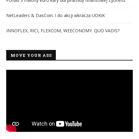
Ponad 3 miliony euro kary dla piramidy finansowej Lyoness
NetLeaders & DasCoin. I do akcji wkracza UOKiK
INNOFLEX, RICI, FLEXCOM, WEECONOMY. QUO VADIS?
MOVE YOUR ASS