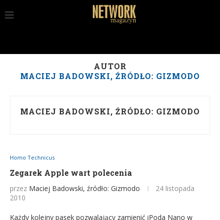
AUTOR
MACIEJ BADOWSKI, ŹRÓDŁO: GIZMODO
MACIEJ BADOWSKI, ŹRÓDŁO: GIZMODO
Homo Technicus
Zegarek Apple wart polecenia
przez
Maciej Badowski, źródło: Gizmodo
24 listopada
2010
Każdy kolejny pasek pozwalający zamienić iPoda Nano w