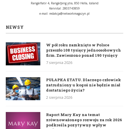
Rangárflatir 4, Rangárþing ytra, 850 Hella, Iceland
Kennital: 2803743859
e-mail:
redakcja@networkmagazyn.pl
NEWSY
W pół roku zamknięto w Polsce
przeszło 108 tysięcy jednoosobowych
firm. Zawieszono ponad 190 tysięcy
7 sierpnia 2026
PUŁAPKA ETATU. Dlaczego człowiek
zatrudniony u kogoś nie będzie miał
dostatniego życia?
2 sierpnia 2026
Raport Mary Kay na temat
zrównoważonego rozwoju za rok 2026
podkreśla pozytywny wpływ