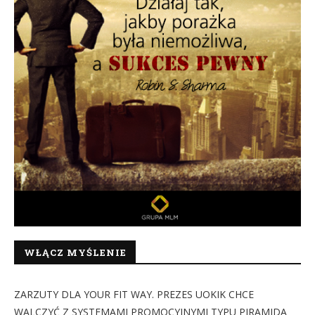
WŁĄCZ MYŚLENIE
ZARZUTY DLA YOUR FIT WAY. PREZES UOKIK CHCE
WALCZYĆ Z SYSTEMAMI PROMOCYJNYMI TYPU PIRAMIDA