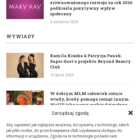
zrównoważonego rozwoju za rok 2026
podkreśla pozytywny wpływ
społeczny
2 sierpnia 2026
WYWIADY
Kamila Kraska & Patrycja Panek.
Super duet z projektu Beyond Beauty
Club
12 lipca 2026
W dobrym MLM człowiek rośnie
wtedy, kiedy pomaga rosnąć innym.
WellU jako nowy wybór dojrzałego
lidera
Zarządzaj zgodą
2 czerwca 2026
Aby zapewnić jak najlepsze wrażenia, korzystamy z technologii, takich
jak pliki cookie, do przechowywania i/lub uzyskiwania dostępu do
informacji o urządzeniu. Zgoda na te technologie pozwoli nam
Daria Dudzik. Kocham Cię