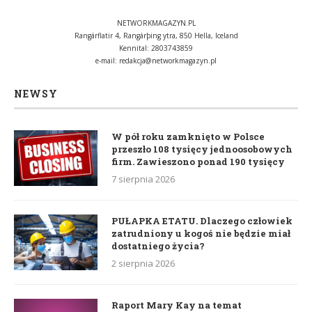
NETWORKMAGAZYN.PL
Rangárflatir 4, Rangárþing ytra, 850 Hella, Iceland
Kennital: 2803743859
e-mail:
redakcja@networkmagazyn.pl
NEWSY
W pół roku zamknięto w Polsce
przeszło 108 tysięcy jednoosobowych
firm. Zawieszono ponad 190 tysięcy
7 sierpnia 2026
PUŁAPKA ETATU. Dlaczego człowiek
zatrudniony u kogoś nie będzie miał
dostatniego życia?
2 sierpnia 2026
Raport Mary Kay na temat