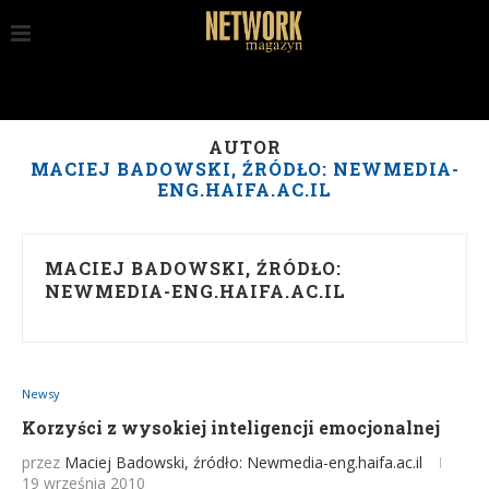
AUTOR
MACIEJ BADOWSKI, ŹRÓDŁO: NEWMEDIA-
ENG.HAIFA.AC.IL
MACIEJ BADOWSKI, ŹRÓDŁO:
NEWMEDIA-ENG.HAIFA.AC.IL
Newsy
Korzyści z wysokiej inteligencji emocjonalnej
przez
Maciej Badowski, źródło: Newmedia-eng.haifa.ac.il
19 września 2010