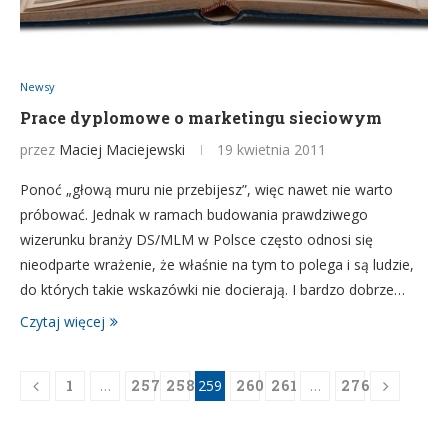
Newsy
Prace dyplomowe o marketingu sieciowym
przez
Maciej Maciejewski
19 kwietnia 2011
Ponoć „głową muru nie przebijesz”, więc nawet nie warto
próbować. Jednak w ramach budowania prawdziwego
wizerunku branży DS/MLM w Polsce często odnosi się
nieodparte wrażenie, że właśnie na tym to polega i są ludzie,
do których takie wskazówki nie docierają. I bardzo dobrze…
Czytaj więcej
1
…
257
258
259
260
261
…
276