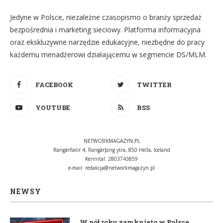
Jedyne w Polsce, niezależne czasopismo o branży sprzedaż
bezpośrednia i marketing sieciowy. Platforma informacyjna
oraz ekskluzywne narzędzie edukacyjne, niezbędne do pracy
każdemu menadżerowi działającemu w segmencie DS/MLM.
FACEBOOK
TWITTER
YOUTUBE
RSS
NETWORKMAGAZYN.PL
Rangárflatir 4, Rangárþing ytra, 850 Hella, Iceland
Kennital: 2803743859
e-mail:
redakcja@networkmagazyn.pl
NEWSY
W pół roku zamknięto w Polsce