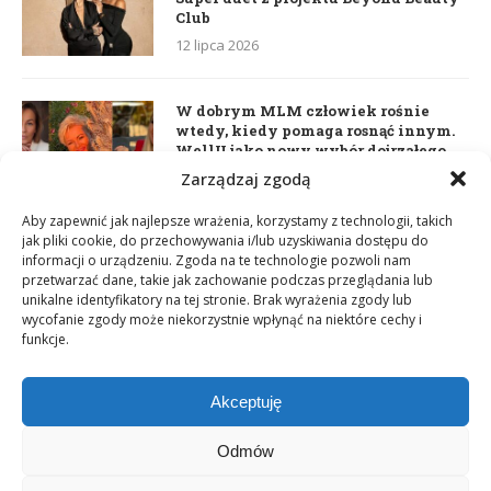
Club
12 lipca 2026
W dobrym MLM człowiek rośnie
wtedy, kiedy pomaga rosnąć innym.
WellU jako nowy wybór dojrzałego
lidera
Zarządzaj zgodą
2 czerwca 2026
Aby zapewnić jak najlepsze wrażenia, korzystamy z technologii, takich
jak pliki cookie, do przechowywania i/lub uzyskiwania dostępu do
informacji o urządzeniu. Zgoda na te technologie pozwoli nam
Daria Dudzik. Kocham Cię
przetwarzać dane, takie jak zachowanie podczas przeglądania lub
17 kwietnia 2026
unikalne identyfikatory na tej stronie. Brak wyrażenia zgody lub
wycofanie zgody może niekorzystnie wpłynąć na niektóre cechy i
funkcje.
Akceptuję
Odmów