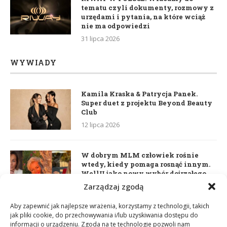
tematu czyli dokumenty, rozmowy z
urzędami i pytania, na które wciąż
nie ma odpowiedzi
31 lipca 2026
WYWIADY
Kamila Kraska & Patrycja Panek.
Super duet z projektu Beyond Beauty
Club
12 lipca 2026
W dobrym MLM człowiek rośnie
wtedy, kiedy pomaga rosnąć innym.
WellU jako nowy wybór dojrzałego
lidera
Zarządzaj zgodą
2 czerwca 2026
Aby zapewnić jak najlepsze wrażenia, korzystamy z technologii, takich
jak pliki cookie, do przechowywania i/lub uzyskiwania dostępu do
informacji o urządzeniu. Zgoda na te technologie pozwoli nam
Daria Dudzik. Kocham Cię