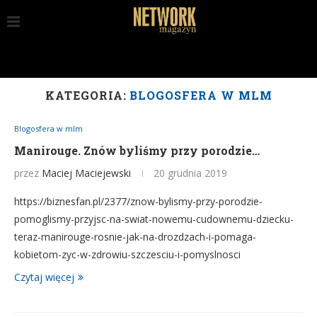
KATEGORIA:
BLOGOSFERA W MLM
Blogosfera w mlm
Manirouge. Znów byliśmy przy porodzie…
przez
Maciej Maciejewski
20 grudnia 2019
https://biznesfan.pl/2377/znow-bylismy-przy-porodzie-
pomoglismy-przyjsc-na-swiat-nowemu-cudownemu-dziecku-
teraz-manirouge-rosnie-jak-na-drozdzach-i-pomaga-
kobietom-zyc-w-zdrowiu-szczesciu-i-pomyslnosci
Czytaj więcej