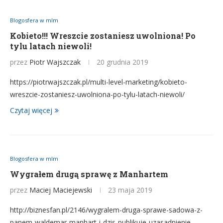
Blogosfera w mlm
Kobieto!!! Wreszcie zostaniesz uwolniona! Po
tylu latach niewoli!
przez
Piotr Wajszczak
20 grudnia 2019
https://piotrwajszczak.pl/multi-level-marketing/kobieto-
wreszcie-zostaniesz-uwolniona-po-tylu-latach-niewoli/
Czytaj więcej
Blogosfera w mlm
Wygrałem drugą sprawę z Manhartem
przez
Maciej Maciejewski
23 maja 2019
http://biznesfan.pl/2146/wygralem-druga-sprawe-sadowa-z-
panem-waldemar-manhart-i-dzis-publikuje-uzasadnienie-