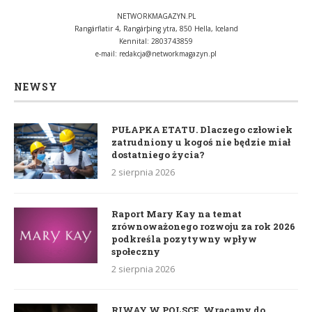
NETWORKMAGAZYN.PL
Rangárflatir 4, Rangárþing ytra, 850 Hella, Iceland
Kennital: 2803743859
e-mail:
redakcja@networkmagazyn.pl
NEWSY
PUŁAPKA ETATU. Dlaczego człowiek
zatrudniony u kogoś nie będzie miał
dostatniego życia?
2 sierpnia 2026
Raport Mary Kay na temat
zrównoważonego rozwoju za rok 2026
podkreśla pozytywny wpływ
społeczny
2 sierpnia 2026
RIWAY W POLSCE. Wracamy do