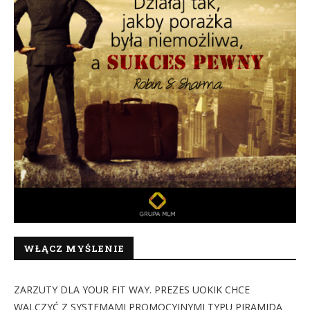
WŁĄCZ MYŚLENIE
ZARZUTY DLA YOUR FIT WAY. PREZES UOKIK CHCE
WALCZYĆ Z SYSTEMAMI PROMOCYJNYMI TYPU PIRAMIDA