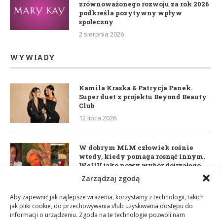
zrównoważonego rozwoju za rok 2026
podkreśla pozytywny wpływ
społeczny
2 sierpnia 2026
WYWIADY
Kamila Kraska & Patrycja Panek.
Super duet z projektu Beyond Beauty
Club
12 lipca 2026
W dobrym MLM człowiek rośnie
wtedy, kiedy pomaga rosnąć innym.
WellU jako nowy wybór dojrzałego
lidera
Zarządzaj zgodą
2 czerwca 2026
Aby zapewnić jak najlepsze wrażenia, korzystamy z technologii, takich
jak pliki cookie, do przechowywania i/lub uzyskiwania dostępu do
informacji o urządzeniu. Zgoda na te technologie pozwoli nam
Daria Dudzik. Kocham Cię