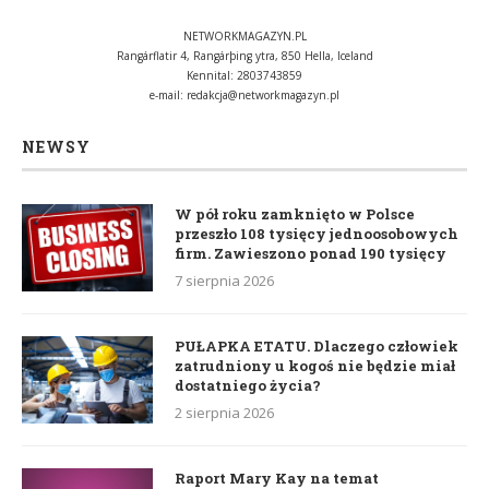
NETWORKMAGAZYN.PL
Rangárflatir 4, Rangárþing ytra, 850 Hella, Iceland
Kennital: 2803743859
e-mail:
redakcja@networkmagazyn.pl
NEWSY
W pół roku zamknięto w Polsce
przeszło 108 tysięcy jednoosobowych
firm. Zawieszono ponad 190 tysięcy
7 sierpnia 2026
PUŁAPKA ETATU. Dlaczego człowiek
zatrudniony u kogoś nie będzie miał
dostatniego życia?
2 sierpnia 2026
Raport Mary Kay na temat