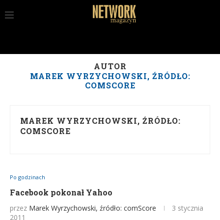
AUTOR
MAREK WYRZYCHOWSKI, ŹRÓDŁO:
COMSCORE
MAREK WYRZYCHOWSKI, ŹRÓDŁO:
COMSCORE
Po godzinach
Facebook pokonał Yahoo
przez
Marek Wyrzychowski, źródło: comScore
3 stycznia
2011