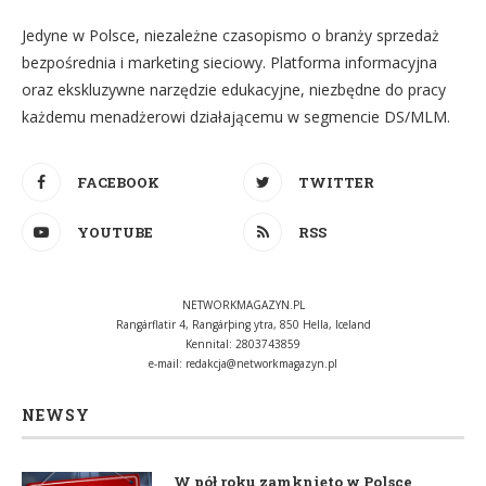
Jedyne w Polsce, niezależne czasopismo o branży sprzedaż
bezpośrednia i marketing sieciowy. Platforma informacyjna
oraz ekskluzywne narzędzie edukacyjne, niezbędne do pracy
każdemu menadżerowi działającemu w segmencie DS/MLM.
FACEBOOK
TWITTER
YOUTUBE
RSS
NETWORKMAGAZYN.PL
Rangárflatir 4, Rangárþing ytra, 850 Hella, Iceland
Kennital: 2803743859
e-mail:
redakcja@networkmagazyn.pl
NEWSY
W pół roku zamknięto w Polsce