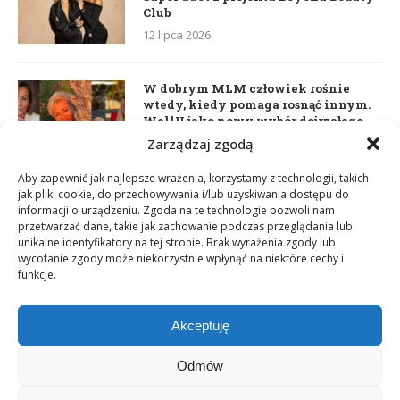
Club
12 lipca 2026
W dobrym MLM człowiek rośnie
wtedy, kiedy pomaga rosnąć innym.
WellU jako nowy wybór dojrzałego
lidera
Zarządzaj zgodą
2 czerwca 2026
Aby zapewnić jak najlepsze wrażenia, korzystamy z technologii, takich
jak pliki cookie, do przechowywania i/lub uzyskiwania dostępu do
informacji o urządzeniu. Zgoda na te technologie pozwoli nam
Daria Dudzik. Kocham Cię
przetwarzać dane, takie jak zachowanie podczas przeglądania lub
17 kwietnia 2026
unikalne identyfikatory na tej stronie. Brak wyrażenia zgody lub
wycofanie zgody może niekorzystnie wpłynąć na niektóre cechy i
funkcje.
Akceptuję
Odmów