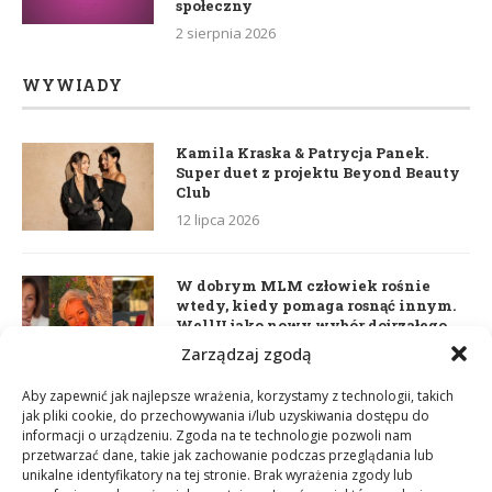
społeczny
2 sierpnia 2026
WYWIADY
Kamila Kraska & Patrycja Panek.
Super duet z projektu Beyond Beauty
Club
12 lipca 2026
W dobrym MLM człowiek rośnie
wtedy, kiedy pomaga rosnąć innym.
WellU jako nowy wybór dojrzałego
lidera
Zarządzaj zgodą
2 czerwca 2026
Aby zapewnić jak najlepsze wrażenia, korzystamy z technologii, takich
jak pliki cookie, do przechowywania i/lub uzyskiwania dostępu do
informacji o urządzeniu. Zgoda na te technologie pozwoli nam
Daria Dudzik. Kocham Cię
przetwarzać dane, takie jak zachowanie podczas przeglądania lub
17 kwietnia 2026
unikalne identyfikatory na tej stronie. Brak wyrażenia zgody lub