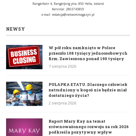
Rangárflatir 4, Rangárþing ytra, 850 Hella, Iceland
Kennital: 2803743859
e-mail:
redakcja@networkmagazyn.pl
NEWSY
W pół roku zamknięto w Polsce
przeszło 108 tysięcy jednoosobowych
firm. Zawieszono ponad 190 tysięcy
7 sierpnia 2026
PUŁAPKA ETATU. Dlaczego człowiek
zatrudniony u kogoś nie będzie miał
dostatniego życia?
2 sierpnia 2026
Raport Mary Kay na temat
zrównoważonego rozwoju za rok 2026
podkreśla pozytywny wpływ