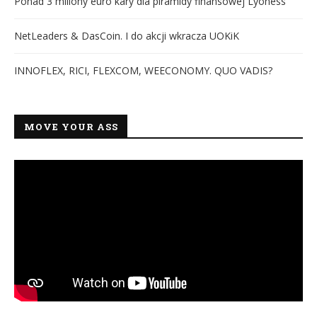
Ponad 3 miliony euro kary dla piramidy finansowej Lyoness
NetLeaders & DasCoin. I do akcji wkracza UOKiK
INNOFLEX, RICI, FLEXCOM, WEECONOMY. QUO VADIS?
MOVE YOUR ASS