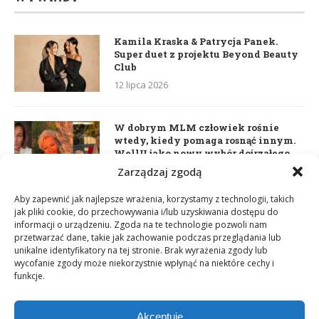
Kamila Kraska & Patrycja Panek.
Super duet z projektu Beyond Beauty
Club
12 lipca 2026
W dobrym MLM człowiek rośnie
wtedy, kiedy pomaga rosnąć innym.
WellU jako nowy wybór dojrzałego
lidera
Zarządzaj zgodą
2 czerwca 2026
Aby zapewnić jak najlepsze wrażenia, korzystamy z technologii, takich
jak pliki cookie, do przechowywania i/lub uzyskiwania dostępu do
informacji o urządzeniu. Zgoda na te technologie pozwoli nam
Daria Dudzik. Kocham Cię
przetwarzać dane, takie jak zachowanie podczas przeglądania lub
17 kwietnia 2026
unikalne identyfikatory na tej stronie. Brak wyrażenia zgody lub
wycofanie zgody może niekorzystnie wpłynąć na niektóre cechy i
funkcje.
Akceptuję