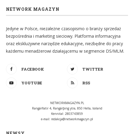
NETWORK MAGAZYN
Jedyne w Polsce, niezależne czasopismo o branży sprzedaż
bezpośrednia i marketing sieciowy. Platforma informacyjna
oraz ekskluzywne narzędzie edukacyjne, niezbędne do pracy
każdemu menadżerowi działającemu w segmencie DS/MLM.
FACEBOOK
TWITTER
YOUTUBE
RSS
NETWORKMAGAZYN.PL
Rangárflatir 4, Rangárþing ytra, 850 Hella, Iceland
Kennital: 2803743859
e-mail:
redakcja@networkmagazyn.pl
NEWSY