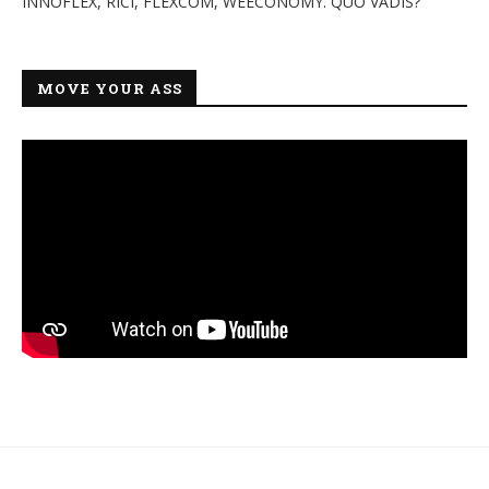
INNOFLEX, RICI, FLEXCOM, WEECONOMY. QUO VADIS?
MOVE YOUR ASS