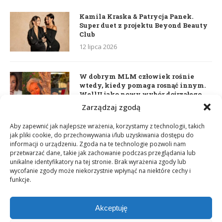
Kamila Kraska & Patrycja Panek.
Super duet z projektu Beyond Beauty
Club
12 lipca 2026
W dobrym MLM człowiek rośnie
wtedy, kiedy pomaga rosnąć innym.
WellU jako nowy wybór dojrzałego
lidera
Zarządzaj zgodą
2 czerwca 2026
Aby zapewnić jak najlepsze wrażenia, korzystamy z technologii, takich
jak pliki cookie, do przechowywania i/lub uzyskiwania dostępu do
informacji o urządzeniu. Zgoda na te technologie pozwoli nam
Daria Dudzik. Kocham Cię
przetwarzać dane, takie jak zachowanie podczas przeglądania lub
17 kwietnia 2026
unikalne identyfikatory na tej stronie. Brak wyrażenia zgody lub
wycofanie zgody może niekorzystnie wpłynąć na niektóre cechy i
funkcje.
Akceptuję