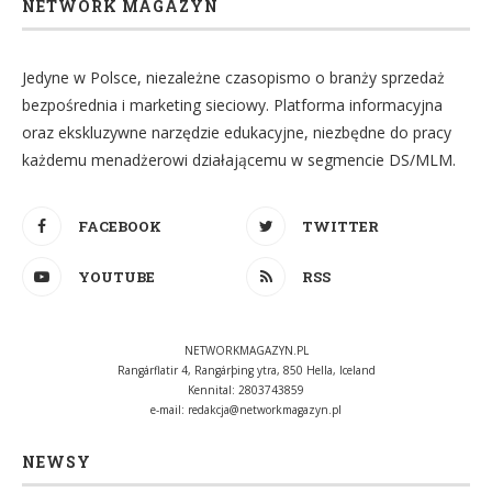
NETWORK MAGAZYN
Jedyne w Polsce, niezależne czasopismo o branży sprzedaż
bezpośrednia i marketing sieciowy. Platforma informacyjna
oraz ekskluzywne narzędzie edukacyjne, niezbędne do pracy
każdemu menadżerowi działającemu w segmencie DS/MLM.
FACEBOOK
TWITTER
YOUTUBE
RSS
NETWORKMAGAZYN.PL
Rangárflatir 4, Rangárþing ytra, 850 Hella, Iceland
Kennital: 2803743859
e-mail:
redakcja@networkmagazyn.pl
NEWSY