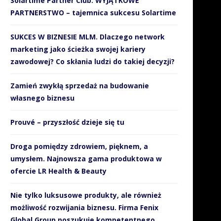
Solartime Partner Club. WYJĄTKOWE
PARTNERSTWO – tajemnica sukcesu Solartime
SUKCES W BIZNESIE MLM. Dlaczego network
marketing jako ścieżka swojej kariery
zawodowej? Co skłania ludzi do takiej decyzji?
Zamień zwykłą sprzedaż na budowanie
własnego biznesu
Prouvé – przyszłość dzieje się tu
Droga pomiędzy zdrowiem, pięknem, a
umysłem. Najnowsza gama produktowa w
ofercie LR Health & Beauty
Nie tylko luksusowe produkty, ale również
możliwość rozwijania biznesu. Firma Fenix
Global Group poszukuje kompetentnego