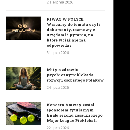
2 sierpnia 2026
RIWAY W POLSCE.
Wracamy do tematu czyli
dokumenty, rozmowy z
urzędami i pytania, na
które wciąż nie ma
odpowiedzi
31 lipca 2026
Mity o zdrowiu
psychicznym: blokada
rozwoju osobistego Polaków
24 lipca 2026
Koncern Amway został
sponsorem tytularnym
finału sezonu zasadniczego
Major League Pickleball
22 lipca 2026