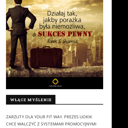
WŁĄCZ MYŚLENIE
ZARZUTY DLA YOUR FIT WAY. PREZES UOKIK
CHCE WALCZYĆ Z SYSTEMAMI PROMOCYJNYMI