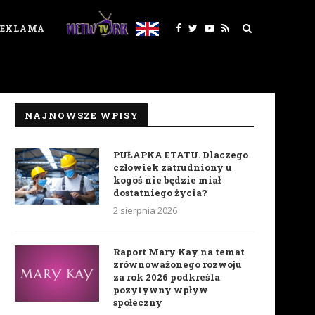
REKLAMA
NAJNOWSZE WPISY
PUŁAPKA ETATU. Dlaczego
człowiek zatrudniony u
kogoś nie będzie miał
dostatniego życia?
2 sierpnia 2026
Raport Mary Kay na temat
zrównoważonego rozwoju
za rok 2026 podkreśla
pozytywny wpływ
społeczny