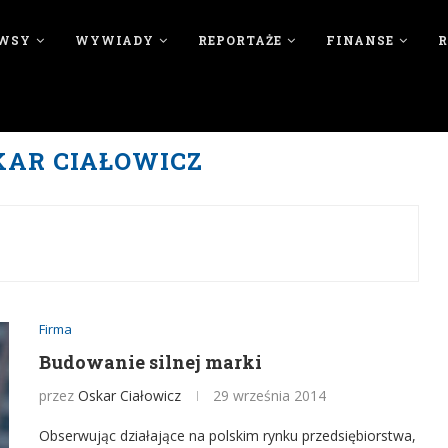
WSY
WYWIADY
REPORTAŻE
FINANSE
KAR CIAŁOWICZ
Firma
Budowanie silnej marki
przez
Oskar Ciałowicz
29 września 2014
Obserwując działające na polskim rynku przedsiębiorstwa,