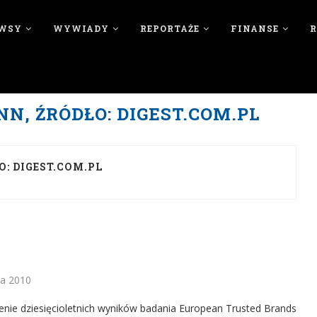
WSY
WYWIADY
REPORTAŻE
FINANSE
N, ŹRÓDŁO: DIGEST.COM.PL
: DIGEST.COM.PL
a 2010
nie dziesięcioletnich wyników badania European Trusted Brands