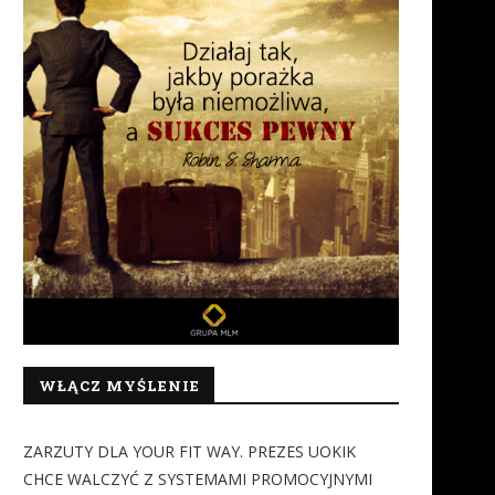
WŁĄCZ MYŚLENIE
ZARZUTY DLA YOUR FIT WAY. PREZES UOKIK
CHCE WALCZYĆ Z SYSTEMAMI PROMOCYJNYMI