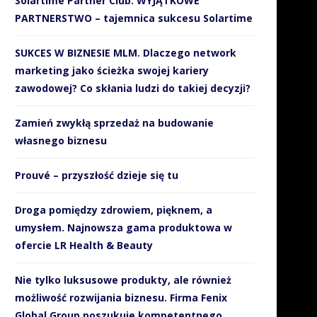
Solartime Partner Club. WYJĄTKOWE
PARTNERSTWO – tajemnica sukcesu Solartime
SUKCES W BIZNESIE MLM. Dlaczego network
marketing jako ścieżka swojej kariery
zawodowej? Co skłania ludzi do takiej decyzji?
Zamień zwykłą sprzedaż na budowanie
własnego biznesu
Prouvé – przyszłość dzieje się tu
Droga pomiędzy zdrowiem, pięknem, a
umysłem. Najnowsza gama produktowa w
ofercie LR Health & Beauty
Nie tylko luksusowe produkty, ale również
możliwość rozwijania biznesu. Firma Fenix
Global Group poszukuje kompetentnego