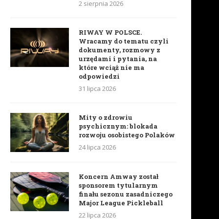
2 sierpnia 2026
RIWAY W POLSCE.
Wracamy do tematu czyli
dokumenty, rozmowy z
urzędami i pytania, na
które wciąż nie ma
odpowiedzi
31 lipca 2026
Mity o zdrowiu
psychicznym: blokada
rozwoju osobistego Polaków
24 lipca 2026
Koncern Amway został
sponsorem tytularnym
finału sezonu zasadniczego
Major League Pickleball
22 lipca 2026