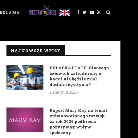
REKLAMA
NAJNOWSZE WPISY
PUŁAPKA ETATU. Dlaczego
człowiek zatrudniony u
kogoś nie będzie miał
dostatniego życia?
2 sierpnia 2026
Raport Mary Kay na temat
zrównoważonego rozwoju
za rok 2026 podkreśla
pozytywny wpływ
społeczny