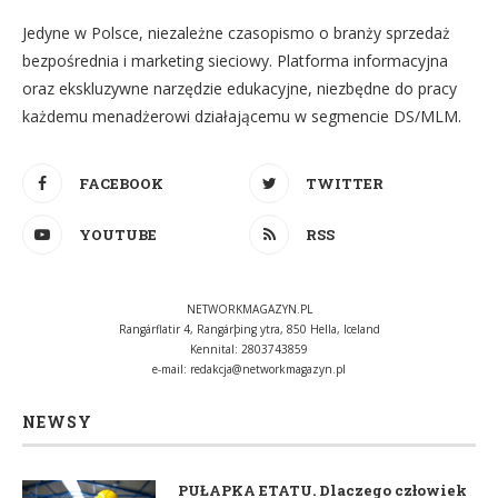
Jedyne w Polsce, niezależne czasopismo o branży sprzedaż
bezpośrednia i marketing sieciowy. Platforma informacyjna
oraz ekskluzywne narzędzie edukacyjne, niezbędne do pracy
każdemu menadżerowi działającemu w segmencie DS/MLM.
FACEBOOK
TWITTER
YOUTUBE
RSS
NETWORKMAGAZYN.PL
Rangárflatir 4, Rangárþing ytra, 850 Hella, Iceland
Kennital: 2803743859
e-mail:
redakcja@networkmagazyn.pl
NEWSY
PUŁAPKA ETATU. Dlaczego człowiek