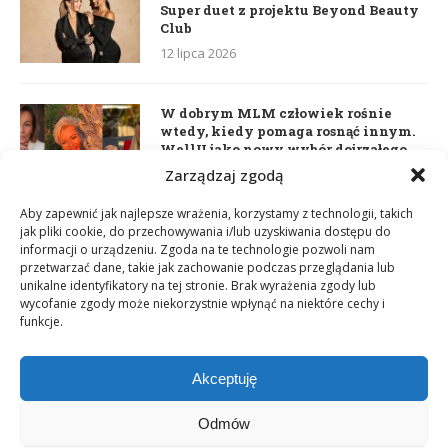
Super duet z projektu Beyond Beauty
Club
12 lipca 2026
W dobrym MLM człowiek rośnie
wtedy, kiedy pomaga rosnąć innym.
WellU jako nowy wybór dojrzałego
lidera
Zarządzaj zgodą
2 czerwca 2026
Aby zapewnić jak najlepsze wrażenia, korzystamy z technologii, takich
jak pliki cookie, do przechowywania i/lub uzyskiwania dostępu do
informacji o urządzeniu. Zgoda na te technologie pozwoli nam
Daria Dudzik. Kocham Cię
przetwarzać dane, takie jak zachowanie podczas przeglądania lub
17 kwietnia 2026
unikalne identyfikatory na tej stronie. Brak wyrażenia zgody lub
wycofanie zgody może niekorzystnie wpłynąć na niektóre cechy i
funkcje.
Akceptuję
Odmów