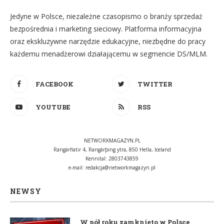
Jedyne w Polsce, niezależne czasopismo o branży sprzedaż
bezpośrednia i marketing sieciowy. Platforma informacyjna
oraz ekskluzywne narzędzie edukacyjne, niezbędne do pracy
każdemu menadżerowi działającemu w segmencie DS/MLM.
FACEBOOK
TWITTER
YOUTUBE
RSS
NETWORKMAGAZYN.PL
Rangárflatir 4, Rangárþing ytra, 850 Hella, Iceland
Kennital: 2803743859
e-mail:
redakcja@networkmagazyn.pl
NEWSY
W pół roku zamknięto w Polsce