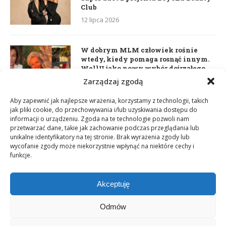
Club
12 lipca 2026
W dobrym MLM człowiek rośnie
wtedy, kiedy pomaga rosnąć innym.
WellU jako nowy wybór dojrzałego
lidera
Zarządzaj zgodą
2 czerwca 2026
Aby zapewnić jak najlepsze wrażenia, korzystamy z technologii, takich
jak pliki cookie, do przechowywania i/lub uzyskiwania dostępu do
informacji o urządzeniu. Zgoda na te technologie pozwoli nam
Daria Dudzik. Kocham Cię
przetwarzać dane, takie jak zachowanie podczas przeglądania lub
17 kwietnia 2026
unikalne identyfikatory na tej stronie. Brak wyrażenia zgody lub
wycofanie zgody może niekorzystnie wpłynąć na niektóre cechy i
funkcje.
Akceptuję
Odmów