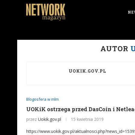
NE
AUTOR
UOKIK.GOV.PL
Blogosfera w mlm
UOKiK ostrzega przed DasCoin i Netlea
przez
Uokik.gov.pl
15 kwietnia 2019
https://www.uokik.gov.pl/aktualnosci.php?news_id=1539