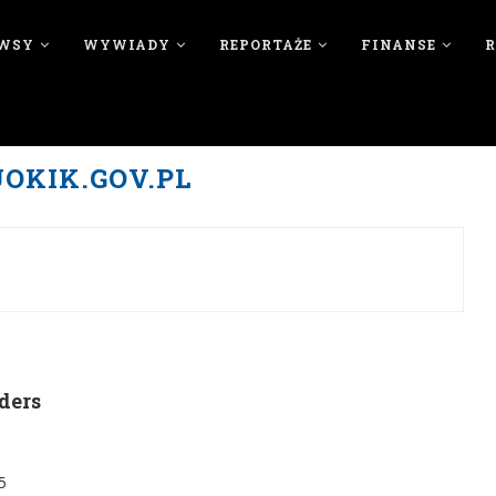
WSY
WYWIADY
REPORTAŻE
FINANSE
UOKIK.GOV.PL
ders
5