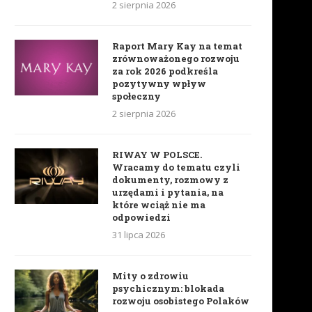
2 sierpnia 2026
Raport Mary Kay na temat
zrównoważonego rozwoju
za rok 2026 podkreśla
pozytywny wpływ
społeczny
2 sierpnia 2026
RIWAY W POLSCE.
Wracamy do tematu czyli
dokumenty, rozmowy z
urzędami i pytania, na
które wciąż nie ma
odpowiedzi
31 lipca 2026
Mity o zdrowiu
psychicznym: blokada
rozwoju osobistego Polaków