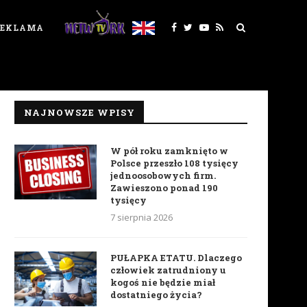
REKLAMA
NAJNOWSZE WPISY
W pół roku zamknięto w
Polsce przeszło 108 tysięcy
jednoosobowych firm.
Zawieszono ponad 190
tysięcy
7 sierpnia 2026
PUŁAPKA ETATU. Dlaczego
człowiek zatrudniony u
kogoś nie będzie miał
dostatniego życia?