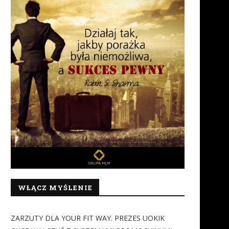
WŁĄCZ MYŚLENIE
ZARZUTY DLA YOUR FIT WAY. PREZES UOKIK