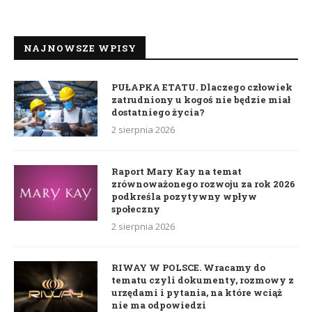
NAJNOWSZE WPISY
PUŁAPKA ETATU. Dlaczego człowiek
zatrudniony u kogoś nie będzie miał
dostatniego życia?
2 sierpnia 2026
Raport Mary Kay na temat
zrównoważonego rozwoju za rok 2026
podkreśla pozytywny wpływ
społeczny
2 sierpnia 2026
RIWAY W POLSCE. Wracamy do
tematu czyli dokumenty, rozmowy z
urzędami i pytania, na które wciąż
nie ma odpowiedzi