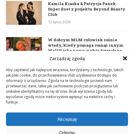
Kamila Kraska & Patrycja Panek.
Super duet z projektu Beyond Beauty
Club
12 lipca 2026
W dobrym MLM człowiek rośnie
wtedy, kiedy pomaga rosnąć innym.
WellU jako nowy wybór dojrzałego
lidera
Zarządzaj zgodą
2 czerwca 2026
Aby zapewnić jak najlepsze wrażenia, korzystamy z technologii, takich
jak pliki cookie, do przechowywania i/lub uzyskiwania dostępu do
informacji o urządzeniu. Zgoda na te technologie pozwoli nam
Daria Dudzik. Kocham Cię
przetwarzać dane, takie jak zachowanie podczas przeglądania lub
17 kwietnia 2026
unikalne identyfikatory na tej stronie. Brak wyrażenia zgody lub
wycofanie zgody może niekorzystnie wpłynąć na niektóre cechy i
funkcje.
Akceptuję
Odmów