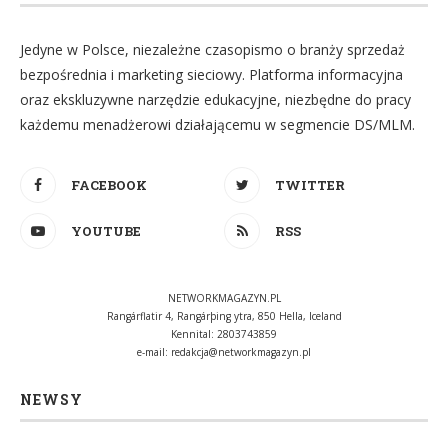
Jedyne w Polsce, niezależne czasopismo o branży sprzedaż
bezpośrednia i marketing sieciowy. Platforma informacyjna
oraz ekskluzywne narzędzie edukacyjne, niezbędne do pracy
każdemu menadżerowi działającemu w segmencie DS/MLM.
FACEBOOK
TWITTER
YOUTUBE
RSS
NETWORKMAGAZYN.PL
Rangárflatir 4, Rangárþing ytra, 850 Hella, Iceland
Kennital: 2803743859
e-mail:
redakcja@networkmagazyn.pl
NEWSY