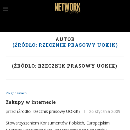
AUTOR
(ŹRÓDŁO: RZECZNIK PRASOWY UOKIK)
(ŹRÓDŁO: RZECZNIK PRASOWY UOKIK)
Po godzinach
Zakupy w internecie
przez
(Źródło: rzecznik prasowy UOKiK)
26 stycznia 2009
Stowarzyszeniem Konsumentów Polskich, Europejskim