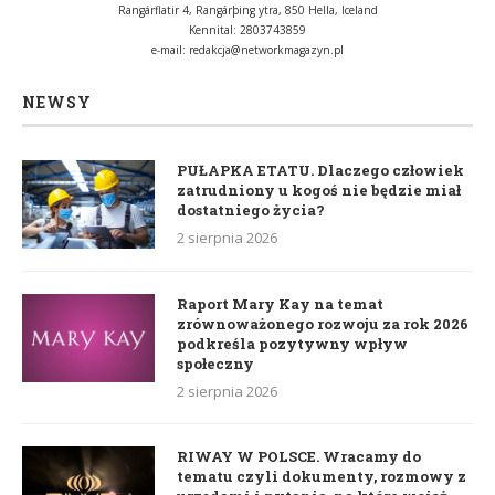
Rangárflatir 4, Rangárþing ytra, 850 Hella, Iceland
Kennital: 2803743859
e-mail:
redakcja@networkmagazyn.pl
NEWSY
PUŁAPKA ETATU. Dlaczego człowiek
zatrudniony u kogoś nie będzie miał
dostatniego życia?
2 sierpnia 2026
Raport Mary Kay na temat
zrównoważonego rozwoju za rok 2026
podkreśla pozytywny wpływ
społeczny
2 sierpnia 2026
RIWAY W POLSCE. Wracamy do
tematu czyli dokumenty, rozmowy z