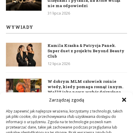
urzędami i pytania, na które wciąż
nie ma odpowiedzi
31 lipca 2026
WYWIADY
Kamila Kraska & Patrycja Panek.
Super duet z projektu Beyond Beauty
Club
12 lipca 2026
W dobrym MLM człowiek rośnie
wtedy, kiedy pomaga rosnąć innym.
WellU jako nowy wybór dojrzałego
lidera
Zarządzaj zgodą
2 czerwca 2026
Aby zapewnić jak najlepsze wrażenia, korzystamy z technologii, takich
jak pliki cookie, do przechowywania i/lub uzyskiwania dostępu do
informacji o urządzeniu. Zgoda na te technologie pozwoli nam
Daria Dudzik. Kocham Cię
przetwarzać dane, takie jak zachowanie podczas przeglądania lub
17 kwietnia 2026
unikalne identyfikatory na tej stronie. Brak wyrażenia zgody lub