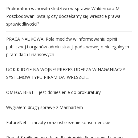
Prokuratura wznowiła śledztwo w sprawie Waldemara M.
Poszkodowani pytają: czy doczekamy się wreszcie prawa i
sprawiedliwości?
PRACA NAUKOWA: Rola mediów w informowaniu opinii
publicznej i organów administracji państwowej o nielegalnych
piramidach finansowych
UOKIK IDZIE NA WOJNĘ! PREZES UDERZA W NAGANIACZY
SYSTEMÓW TYPU PIRAMIDA! WRESZCIE...
OMEGA BEST – jest doniesienie do prokuratury
Wygrałem drugą sprawę z Manhartem
FutureNet – zarzuty oraz ostrzeżenie konsumenckie
Ponad 3 miliony euro kary dla piramidy finansowej Lyoness