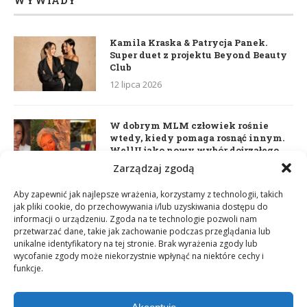
WYWIADY
Kamila Kraska & Patrycja Panek.
Super duet z projektu Beyond Beauty
Club
12 lipca 2026
W dobrym MLM człowiek rośnie
wtedy, kiedy pomaga rosnąć innym.
WellU jako nowy wybór dojrzałego
lidera
Zarządzaj zgodą
2 czerwca 2026
Aby zapewnić jak najlepsze wrażenia, korzystamy z technologii, takich
jak pliki cookie, do przechowywania i/lub uzyskiwania dostępu do
informacji o urządzeniu. Zgoda na te technologie pozwoli nam
Daria Dudzik. Kocham Cię
przetwarzać dane, takie jak zachowanie podczas przeglądania lub
17 kwietnia 2026
unikalne identyfikatory na tej stronie. Brak wyrażenia zgody lub
wycofanie zgody może niekorzystnie wpłynąć na niektóre cechy i
funkcje.