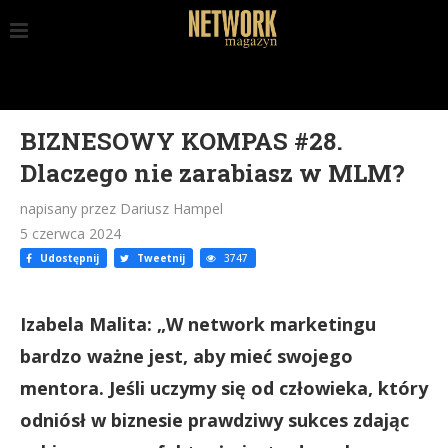
BIZNESOWY KOMPAS #28.
Dlaczego nie zarabiasz w MLM?
napisany przez Dariusz Hampel
5 czerwca 2024
Udostępnij
Tweetnij
3747
Izabela Malita: „W network marketingu
bardzo ważne jest, aby mieć swojego
mentora. Jeśli uczymy się od człowieka, który
odniósł w biznesie prawdziwy sukces zdając