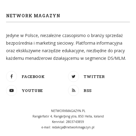
NETWORK MAGAZYN
Jedyne w Polsce, niezależne czasopismo o branży sprzedaż
bezpośrednia i marketing sieciowy. Platforma informacyjna
oraz ekskluzywne narzędzie edukacyjne, niezbędne do pracy
każdemu menadżerowi działającemu w segmencie DS/MLM.
FACEBOOK
TWITTER
YOUTUBE
RSS
NETWORKMAGAZYN.PL
Rangárflatir 4, Rangárþing ytra, 850 Hella, Iceland
Kennital: 2803743859
e-mail:
redakcja@networkmagazyn.pl