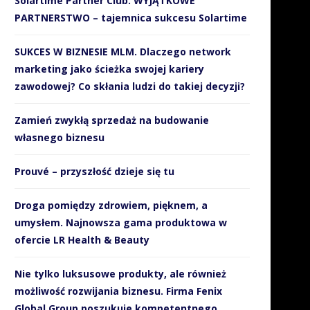
Solartime Partner Club. WYJĄTKOWE
PARTNERSTWO – tajemnica sukcesu Solartime
SUKCES W BIZNESIE MLM. Dlaczego network
marketing jako ścieżka swojej kariery
zawodowej? Co skłania ludzi do takiej decyzji?
Zamień zwykłą sprzedaż na budowanie
własnego biznesu
Prouvé – przyszłość dzieje się tu
Droga pomiędzy zdrowiem, pięknem, a
umysłem. Najnowsza gama produktowa w
ofercie LR Health & Beauty
Nie tylko luksusowe produkty, ale również
możliwość rozwijania biznesu. Firma Fenix
Global Group poszukuje kompetentnego