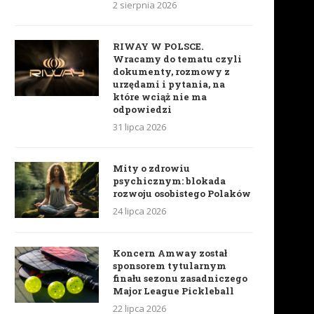
2 sierpnia 2026
RIWAY W POLSCE.
Wracamy do tematu czyli
dokumenty, rozmowy z
urzędami i pytania, na
które wciąż nie ma
odpowiedzi
31 lipca 2026
Mity o zdrowiu
psychicznym: blokada
rozwoju osobistego Polaków
24 lipca 2026
Koncern Amway został
sponsorem tytularnym
finału sezonu zasadniczego
Major League Pickleball
22 lipca 2026