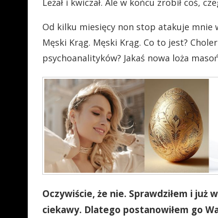
Leżał i kwiczał. Ale w końcu zrobił coś, cz
Od kilku miesięcy non stop atakuje mnie 
Męski Krąg. Męski Krąg. Co to jest? Chol
psychoanalityków? Jakaś nowa loża maso
Oczywiście, że nie. Sprawdziłem i już 
ciekawy. Dlatego postanowiłem go Wam