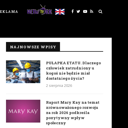
REKLAMA
NAJNOWSZE WPISY
PUŁAPKA ETATU. Dlaczego
człowiek zatrudniony u
kogoś nie będzie miał
dostatniego życia?
2 sierpnia 2026
Raport Mary Kay na temat
zrównoważonego rozwoju
za rok 2026 podkreśla
pozytywny wpływ
społeczny