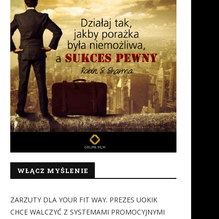
WŁĄCZ MYŚLENIE
ZARZUTY DLA YOUR FIT WAY. PREZES UOKIK
CHCE WALCZYĆ Z SYSTEMAMI PROMOCYJNYMI