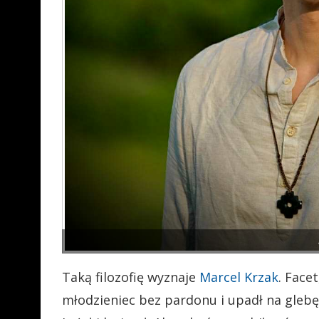
Taką filozofię wyznaje
Marcel Krzak
. Face
młodzieniec bez pardonu i upadł na glebę