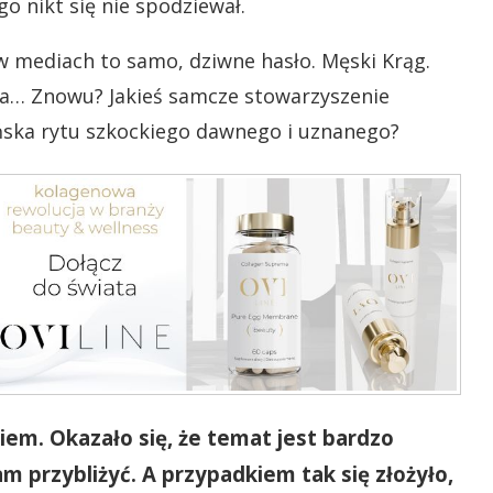
ego nikt się nie spodziewał.
w mediach to samo, dziwne hasło. Męski Krąg.
era… Znowu? Jakieś samcze stowarzyszenie
ńska rytu szkockiego dawnego i uznanego?
wiem. Okazało się, że temat jest bardzo
 przybliżyć. A przypadkiem tak się złożyło,