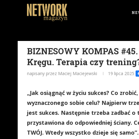
NE
BIZNESOWY KOMPAS #45. 
Kręgu. Terapia czy trening
napisany przez Maciej Maciejewski
19 lipca 2025
„Jak osiągnąć w życiu sukces? Co zrobić,
wyznaczonego sobie celu? Najpierw trz
jest sukces. Następnie trzeba zadbać o 
przystawiona do odpowiedniej ściany. C
TWÓJ. Wtedy wszystko dzieje się samo”.