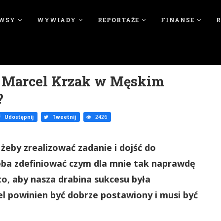
WSY
WYWIADY
REPORTAŻE
FINANSE
Marcel Krzak w Męskim
?
Udostępnij
Tweetnij
2426
 żeby zrealizować zadanie i dojść do
eba zdefiniować czym dla mnie tak naprawdę
to, aby nasza drabina sukcesu była
el powinien być dobrze postawiony i musi być