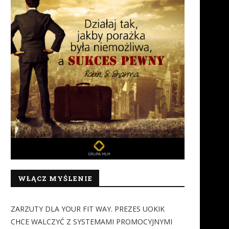
WŁĄCZ MYŚLENIE
ZARZUTY DLA YOUR FIT WAY. PREZES UOKIK
CHCE WALCZYĆ Z SYSTEMAMI PROMOCYJNYMI