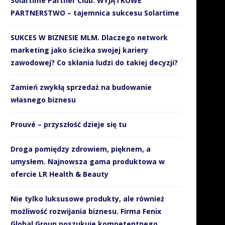
Solartime Partner Club. WYJĄTKOWE
PARTNERSTWO – tajemnica sukcesu Solartime
SUKCES W BIZNESIE MLM. Dlaczego network
marketing jako ścieżka swojej kariery
zawodowej? Co skłania ludzi do takiej decyzji?
Zamień zwykłą sprzedaż na budowanie
własnego biznesu
Prouvé – przyszłość dzieje się tu
Droga pomiędzy zdrowiem, pięknem, a
umysłem. Najnowsza gama produktowa w
ofercie LR Health & Beauty
Nie tylko luksusowe produkty, ale również
możliwość rozwijania biznesu. Firma Fenix
Global Group poszukuje kompetentnego