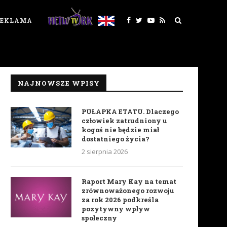
REKLAMA
NAJNOWSZE WPISY
PUŁAPKA ETATU. Dlaczego
człowiek zatrudniony u
kogoś nie będzie miał
dostatniego życia?
2 sierpnia 2026
Raport Mary Kay na temat
zrównoważonego rozwoju
za rok 2026 podkreśla
pozytywny wpływ
społeczny