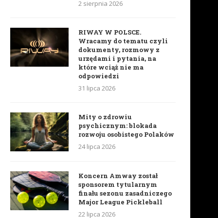
2 sierpnia 2026
RIWAY W POLSCE.
Wracamy do tematu czyli
dokumenty, rozmowy z
urzędami i pytania, na
które wciąż nie ma
odpowiedzi
31 lipca 2026
Mity o zdrowiu
psychicznym: blokada
rozwoju osobistego Polaków
24 lipca 2026
Koncern Amway został
sponsorem tytularnym
finału sezonu zasadniczego
Major League Pickleball
22 lipca 2026