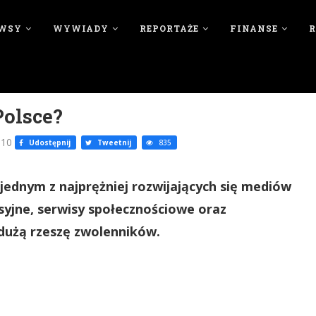
WSY
WYWIADY
REPORTAŻE
FINANSE
Polsce?
010
Udostępnij
Tweetnij
835
 jednym z najprężniej rozwijających się mediów
syjne, serwisy społecznościowe oraz
dużą rzeszę zwolenników.