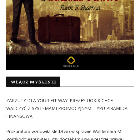
WŁĄCZ MYŚLENIE
ZARZUTY DLA YOUR FIT WAY. PREZES UOKIK CHCE
WALCZYĆ Z SYSTEMAMI PROMOCYJNYMI TYPU PIRAMIDA
FINANSOWA
Prokuratura wznowiła śledztwo w sprawie Waldemara M.
Poszkodowani pytają: czy doczekamy się wreszcie prawa i