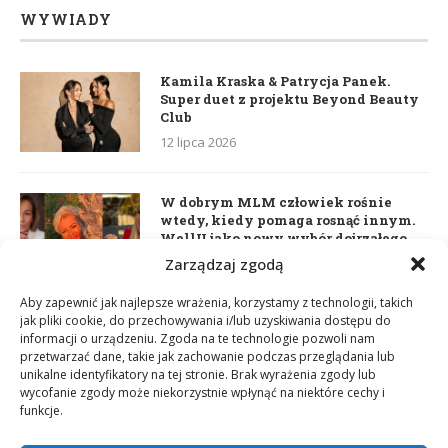
WYWIADY
Kamila Kraska & Patrycja Panek.
Super duet z projektu Beyond Beauty
Club
12 lipca 2026
W dobrym MLM człowiek rośnie
wtedy, kiedy pomaga rosnąć innym.
WellU jako nowy wybór dojrzałego
lidera
Zarządzaj zgodą
2 czerwca 2026
Aby zapewnić jak najlepsze wrażenia, korzystamy z technologii, takich
jak pliki cookie, do przechowywania i/lub uzyskiwania dostępu do
informacji o urządzeniu. Zgoda na te technologie pozwoli nam
Daria Dudzik. Kocham Cię
przetwarzać dane, takie jak zachowanie podczas przeglądania lub
17 kwietnia 2026
unikalne identyfikatory na tej stronie. Brak wyrażenia zgody lub
wycofanie zgody może niekorzystnie wpłynąć na niektóre cechy i
funkcje.