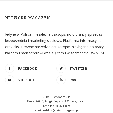
NETWORK MAGAZYN
Jedyne w Polsce, niezależne czasopismo o branży sprzedaż
bezpośrednia i marketing sieciowy. Platforma informacyjna
oraz ekskluzywne narzędzie edukacyjne, niezbędne do pracy
każdemu menadżerowi działającemu w segmencie DS/MLM.
FACEBOOK
TWITTER
YOUTUBE
RSS
NETWORKMAGAZYN.PL
Rangárflatir 4, Rangárþing ytra, 850 Hella, Iceland
Kennital: 2803743859
e-mail:
redakcja@networkmagazyn.pl