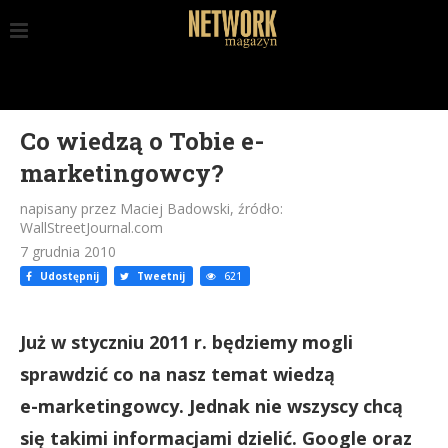
Co wiedzą o Tobie e-
marketingowcy?
napisany przez Maciej Badowski, źródło:
WallStreetJournal.com
7 grudnia 2010
Udostępnij
Tweetnij
621
Już w styczniu 2011 r. będziemy mogli
sprawdzić co na nasz temat wiedzą
e-marketingowcy. Jednak nie wszyscy chcą
się takimi informacjami dzielić. Google oraz