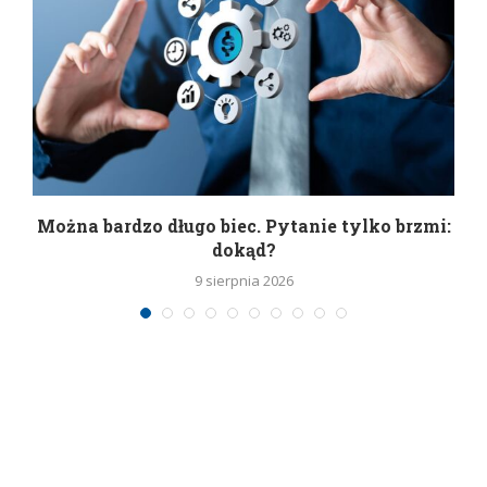
Można bardzo długo biec. Pytanie tylko brzmi:
P
dokąd?
9 sierpnia 2026