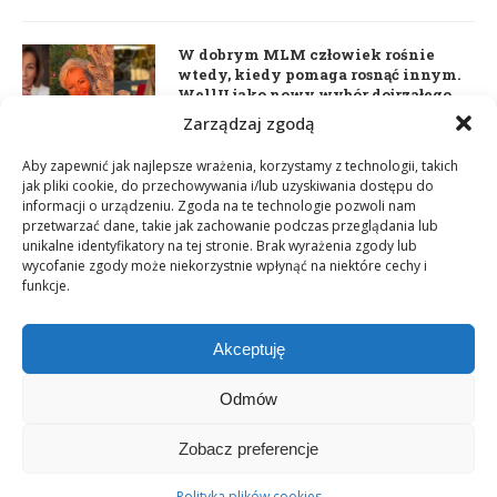
W dobrym MLM człowiek rośnie
wtedy, kiedy pomaga rosnąć innym.
WellU jako nowy wybór dojrzałego
lidera
Zarządzaj zgodą
2 czerwca 2026
Aby zapewnić jak najlepsze wrażenia, korzystamy z technologii, takich
jak pliki cookie, do przechowywania i/lub uzyskiwania dostępu do
informacji o urządzeniu. Zgoda na te technologie pozwoli nam
Daria Dudzik. Kocham Cię
przetwarzać dane, takie jak zachowanie podczas przeglądania lub
17 kwietnia 2026
unikalne identyfikatory na tej stronie. Brak wyrażenia zgody lub
wycofanie zgody może niekorzystnie wpłynąć na niektóre cechy i
funkcje.
Akceptuję
Odmów
Zobacz preferencje
Copyright © 2003-2025 Network Magazyn | Powered by
GT Media
World
Polityka plików cookies