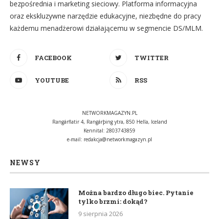
bezpośrednia i marketing sieciowy. Platforma informacyjna
oraz ekskluzywne narzędzie edukacyjne, niezbędne do pracy
każdemu menadżerowi działającemu w segmencie DS/MLM.
FACEBOOK
TWITTER
YOUTUBE
RSS
NETWORKMAGAZYN.PL
Rangárflatir 4, Rangárþing ytra, 850 Hella, Iceland
Kennital: 2803743859
e-mail:
redakcja@networkmagazyn.pl
NEWSY
Można bardzo długo biec. Pytanie
tylko brzmi: dokąd?
9 sierpnia 2026