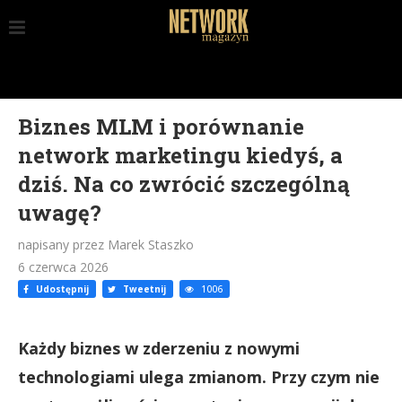
Biznes MLM i porównanie
network marketingu kiedyś, a
dziś. Na co zwrócić szczególną
uwagę?
napisany przez Marek Staszko
6 czerwca 2026
Udostępnij
Tweetnij
1006
Każdy biznes w zderzeniu z nowymi
technologiami ulega zmianom. Przy czym nie