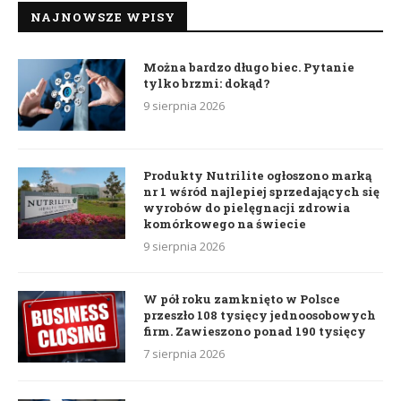
NAJNOWSZE WPISY
Można bardzo długo biec. Pytanie
tylko brzmi: dokąd?
9 sierpnia 2026
Produkty Nutrilite ogłoszono marką
nr 1 wśród najlepiej sprzedających się
wyrobów do pielęgnacji zdrowia
komórkowego na świecie
9 sierpnia 2026
W pół roku zamknięto w Polsce
przeszło 108 tysięcy jednoosobowych
firm. Zawieszono ponad 190 tysięcy
7 sierpnia 2026