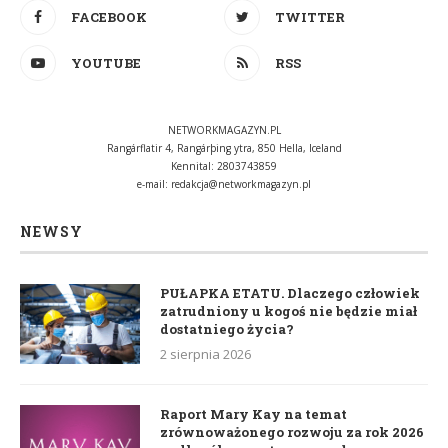
FACEBOOK
TWITTER
YOUTUBE
RSS
NETWORKMAGAZYN.PL
Rangárflatir 4, Rangárþing ytra, 850 Hella, Iceland
Kennital: 2803743859
e-mail:
redakcja@networkmagazyn.pl
NEWSY
PUŁAPKA ETATU. Dlaczego człowiek
zatrudniony u kogoś nie będzie miał
dostatniego życia?
2 sierpnia 2026
Raport Mary Kay na temat
zrównoważonego rozwoju za rok 2026