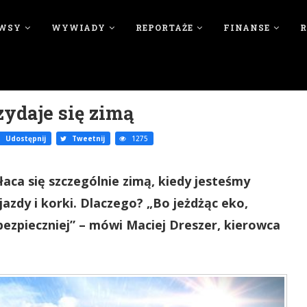
WSY
WYWIADY
REPORTAŻE
FINANSE
zydaje się zimą
Udostępnij
Tweetnij
1275
ca się szczególnie zimą, kiedy jesteśmy
jazdy i korki. Dlaczego? „Bo jeżdżąc eko,
i bezpieczniej” – mówi Maciej Dreszer, kierowca