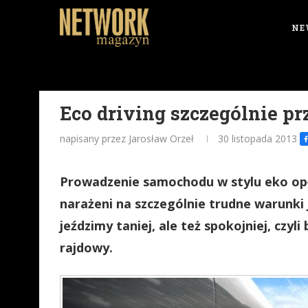
NE
Eco driving szczególnie pr
napisany przez Jarosław Orzeł
30 listopada 2013
Prowadzenie samochodu w stylu eko opła
narażeni na szczególnie trudne warunki 
jeździmy taniej, ale też spokojniej, czyl
rajdowy.