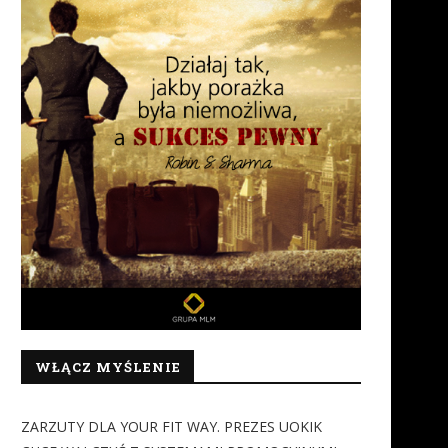
WŁĄCZ MYŚLENIE
ZARZUTY DLA YOUR FIT WAY. PREZES UOKIK