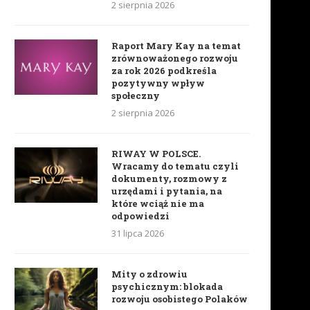
2 sierpnia 2026
Raport Mary Kay na temat
zrównoważonego rozwoju
za rok 2026 podkreśla
pozytywny wpływ
społeczny
2 sierpnia 2026
RIWAY W POLSCE.
Wracamy do tematu czyli
dokumenty, rozmowy z
urzędami i pytania, na
które wciąż nie ma
odpowiedzi
31 lipca 2026
Mity o zdrowiu
psychicznym: blokada
rozwoju osobistego Polaków