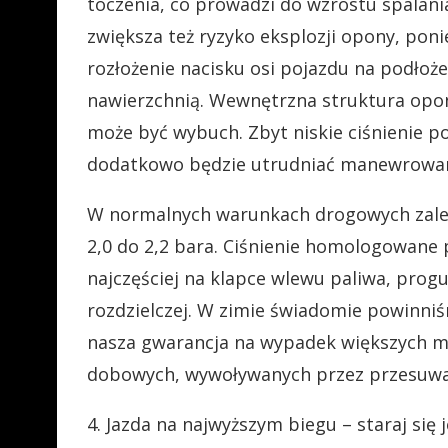
toczenia, co prowadzi do wzrostu spalania
zwiększa też ryzyko eksplozji opony, po
rozłożenie nacisku osi pojazdu na podłoż
nawierzchnią. Wewnętrzna struktura opon
może być wybuch. Zbyt niskie ciśnienie po
dodatkowo będzie utrudniać manewrowa
W normalnych warunkach drogowych zale
2,0 do 2,2 bara. Ciśnienie homologowane
najczęściej na klapce wlewu paliwa, prog
rozdzielczej. W zimie świadomie powinniśm
nasza gwarancja na wypadek większych m
dobowych, wywoływanych przez przesuwaj
4. Jazda na najwyższym biegu – staraj się 