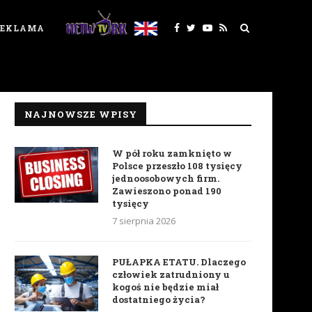
REKLAMA
NAJNOWSZE WPISY
W pół roku zamknięto w
Polsce przeszło 108 tysięcy
jednoosobowych firm.
Zawieszono ponad 190
tysięcy
7 sierpnia 2026
PUŁAPKA ETATU. Dlaczego
człowiek zatrudniony u
kogoś nie będzie miał
dostatniego życia?