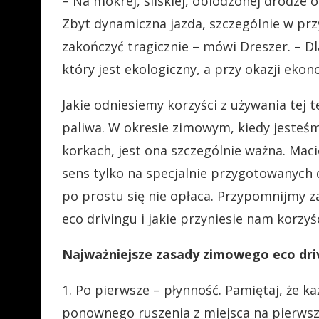
– Na mokrej, śliskiej, oblodzonej drodze 
Zbyt dynamiczna jazda, szczególnie w pr
zakończyć tragicznie – mówi Dreszer. – D
który jest ekologiczny, a przy okazji ekon
Jakie odniesiemy korzyści z używania tej 
paliwa. W okresie zimowym, kiedy jesteśmy
korkach, jest ona szczególnie ważna. Mac
sens tylko na specjalnie przygotowanych 
po prostu się nie opłaca. Przypomnijmy 
eco drivingu i jakie przyniesie nam korzyśc
Najważniejsze zasady zimowego eco dri
1. Po pierwsze – płynność. Pamiętaj, że
ponownego ruszenia z miejsca na pierwsz