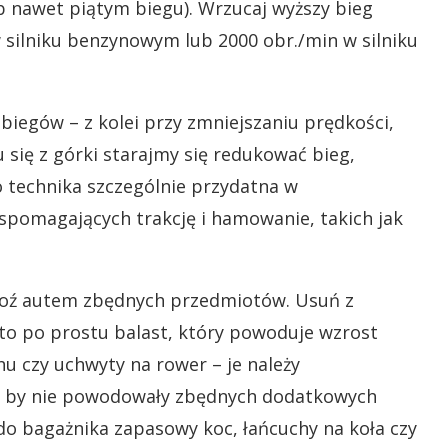
b nawet piątym biegu). Wrzucaj wyższy bieg
w silniku benzynowym lub 2000 obr./min w silniku
biegów – z kolei przy zmniejszaniu prędkości,
 się z górki starajmy się redukować bieg,
o technika szczególnie przydatna w
omagających trakcję i hamowanie, takich jak
 woź autem zbędnych przedmiotów. Usuń z
 to po prostu balast, który powoduje wzrost
hu czy uchwyty na rower – je należy
e, by nie powodowały zbędnych dodatkowych
do bagażnika zapasowy koc, łańcuchy na koła czy