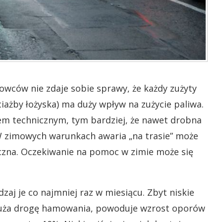
rowców nie zdaje sobie sprawy, że każdy zużyty
iażby łożyska) ma duży wpływ na zużycie paliwa.
em technicznym, tym bardziej, że nawet drobna
W zimowych warunkach awaria „na trasie” może
eczna. Oczekiwanie na pomoc w zimie może się
aj je co najmniej raz w miesiącu. Zbyt niskie
dłuża drogę hamowania, powoduje wzrost oporów