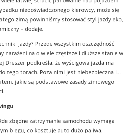
o wiele łatwiej stracić panowanie nad pojazdem.
zypadku niedoświadczonego kierowcy, może się
latego zimą powinniśmy stosować styl jazdy eko,
omiczny – dodaje.
techniki jazdy? Przede wszystkim oszczędność
 narażeni na o wiele częstsze i dłuższe stanie w
iej Dreszer podkreśla, że wyścigowa jazda ma
do tego torach. Poza nimi jest niebezpieczna i…
zatem, jakie są podstawowe zasady zimowego
i.
vingu
 każde zbędne zatrzymanie samochodu wymaga
ym biegu, co kosztuje auto dużo paliwa.