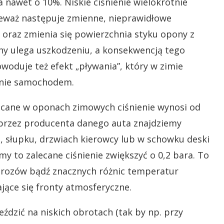
 nawet o 10%. Niskie ciśnienie wielokrotnie
nieważ następuje zmienne, nieprawidłowe
e oraz zmienia się powierzchnia styku opony z
y ulega uszkodzeniu, a konsekwencją tego
woduje też efekt „pływania”, który w zimie
nie samochodem.
cane w oponach zimowych ciśnienie wynosi od
 przez producenta danego auta znajdziemy
u, słupku, drzwiach kierowcy lub w schowku deski
y to zalecane ciśnienie zwiększyć o 0,2 bara. To
rozów bądź znacznych różnic temperatur
ące się fronty atmosferyczne.
jeździć na niskich obrotach (tak by np. przy