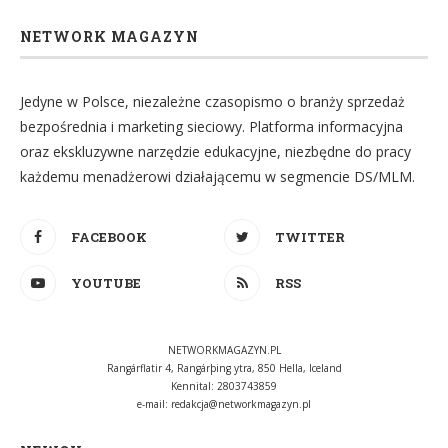
NETWORK MAGAZYN
Jedyne w Polsce, niezależne czasopismo o branży sprzedaż
bezpośrednia i marketing sieciowy. Platforma informacyjna
oraz ekskluzywne narzędzie edukacyjne, niezbędne do pracy
każdemu menadżerowi działającemu w segmencie DS/MLM.
FACEBOOK
TWITTER
YOUTUBE
RSS
NETWORKMAGAZYN.PL
Rangárflatir 4, Rangárþing ytra, 850 Hella, Iceland
Kennital: 2803743859
e-mail:
redakcja@networkmagazyn.pl