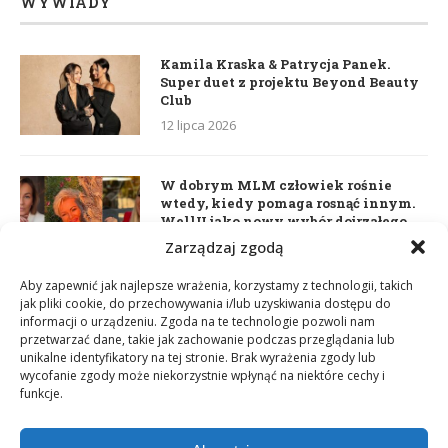
WYWIADY
Kamila Kraska & Patrycja Panek.
Super duet z projektu Beyond Beauty
Club
12 lipca 2026
W dobrym MLM człowiek rośnie
wtedy, kiedy pomaga rosnąć innym.
WellU jako nowy wybór dojrzałego
lidera
Zarządzaj zgodą
2 czerwca 2026
Aby zapewnić jak najlepsze wrażenia, korzystamy z technologii, takich
jak pliki cookie, do przechowywania i/lub uzyskiwania dostępu do
informacji o urządzeniu. Zgoda na te technologie pozwoli nam
Daria Dudzik. Kocham Cię
przetwarzać dane, takie jak zachowanie podczas przeglądania lub
17 kwietnia 2026
unikalne identyfikatory na tej stronie. Brak wyrażenia zgody lub
wycofanie zgody może niekorzystnie wpłynąć na niektóre cechy i
funkcje.