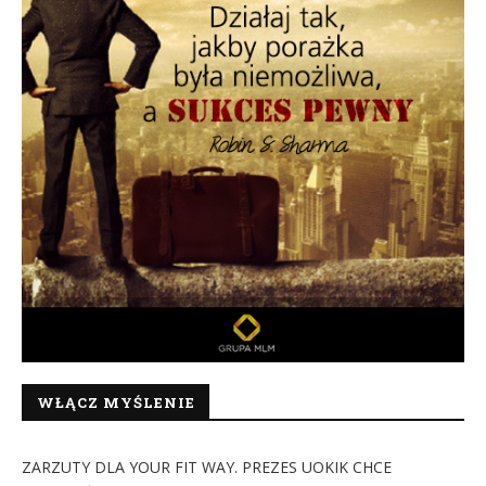
WŁĄCZ MYŚLENIE
ZARZUTY DLA YOUR FIT WAY. PREZES UOKIK CHCE