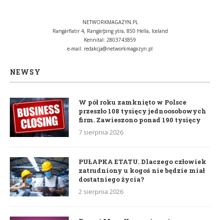
NETWORKMAGAZYN.PL
Rangárflatir 4, Rangárþing ytra, 850 Hella, Iceland
Kennital: 2803743859
e-mail:
redakcja@networkmagazyn.pl
NEWSY
W pół roku zamknięto w Polsce
przeszło 108 tysięcy jednoosobowych
firm. Zawieszono ponad 190 tysięcy
7 sierpnia 2026
PUŁAPKA ETATU. Dlaczego człowiek
zatrudniony u kogoś nie będzie miał
dostatniego życia?
2 sierpnia 2026