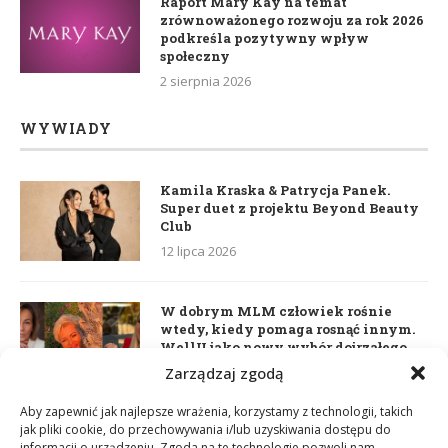
Raport Mary Kay na temat
zrównoważonego rozwoju za rok 2026
podkreśla pozytywny wpływ
społeczny
2 sierpnia 2026
WYWIADY
Kamila Kraska & Patrycja Panek.
Super duet z projektu Beyond Beauty
Club
12 lipca 2026
W dobrym MLM człowiek rośnie
wtedy, kiedy pomaga rosnąć innym.
WellU jako nowy wybór dojrzałego
lidera
Zarządzaj zgodą
2 czerwca 2026
Aby zapewnić jak najlepsze wrażenia, korzystamy z technologii, takich
jak pliki cookie, do przechowywania i/lub uzyskiwania dostępu do
informacji o urządzeniu. Zgoda na te technologie pozwoli nam