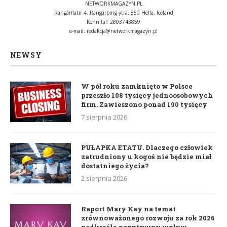
NETWORKMAGAZYN.PL
Rangárflatir 4, Rangárþing ytra, 850 Hella, Iceland
Kennital: 2803743859
e-mail:
redakcja@networkmagazyn.pl
NEWSY
W pół roku zamknięto w Polsce
przeszło 108 tysięcy jednoosobowych
firm. Zawieszono ponad 190 tysięcy
7 sierpnia 2026
PUŁAPKA ETATU. Dlaczego człowiek
zatrudniony u kogoś nie będzie miał
dostatniego życia?
2 sierpnia 2026
Raport Mary Kay na temat
zrównoważonego rozwoju za rok 2026