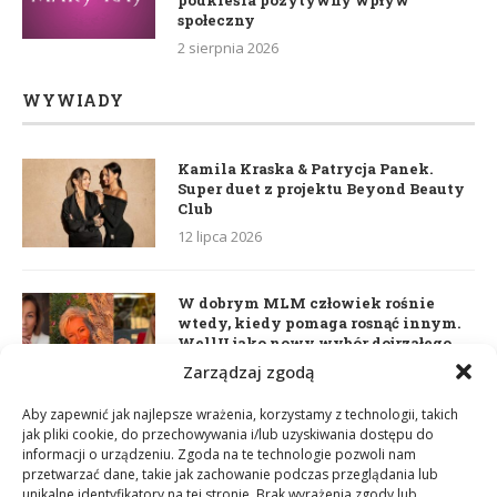
podkreśla pozytywny wpływ
społeczny
2 sierpnia 2026
WYWIADY
Kamila Kraska & Patrycja Panek.
Super duet z projektu Beyond Beauty
Club
12 lipca 2026
W dobrym MLM człowiek rośnie
wtedy, kiedy pomaga rosnąć innym.
WellU jako nowy wybór dojrzałego
lidera
Zarządzaj zgodą
2 czerwca 2026
Aby zapewnić jak najlepsze wrażenia, korzystamy z technologii, takich
jak pliki cookie, do przechowywania i/lub uzyskiwania dostępu do
informacji o urządzeniu. Zgoda na te technologie pozwoli nam
Daria Dudzik. Kocham Cię
przetwarzać dane, takie jak zachowanie podczas przeglądania lub
17 kwietnia 2026
unikalne identyfikatory na tej stronie. Brak wyrażenia zgody lub