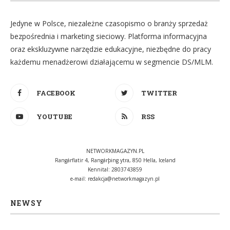
Jedyne w Polsce, niezależne czasopismo o branży sprzedaż
bezpośrednia i marketing sieciowy. Platforma informacyjna
oraz ekskluzywne narzędzie edukacyjne, niezbędne do pracy
każdemu menadżerowi działającemu w segmencie DS/MLM.
FACEBOOK
TWITTER
YOUTUBE
RSS
NETWORKMAGAZYN.PL
Rangárflatir 4, Rangárþing ytra, 850 Hella, Iceland
Kennital: 2803743859
e-mail:
redakcja@networkmagazyn.pl
NEWSY