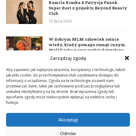
Kamila Kraska & Patrycja Panek.
Super duet z projektu Beyond Beauty
Club
12 lipca 2026
W dobrym MLM człowiek rośnie
wtedy, kiedy pomaga rosnąć innym.
WellU jako nowy wybór dojrzałego
lidera
Zarządzaj zgodą
2 czerwca 2026
Aby zapewnić jak najlepsze wrażenia, korzystamy z technologii, takich
jak pliki cookie, do przechowywania i/lub uzyskiwania dostępu do
informacji o urządzeniu. Zgoda na te technologie pozwoli nam
Daria Dudzik. Kocham Cię
przetwarzać dane, takie jak zachowanie podczas przeglądania lub
17 kwietnia 2026
unikalne identyfikatory na tej stronie. Brak wyrażenia zgody lub
wycofanie zgody może niekorzystnie wpłynąć na niektóre cechy i
funkcje.
Akceptuję
Odmów