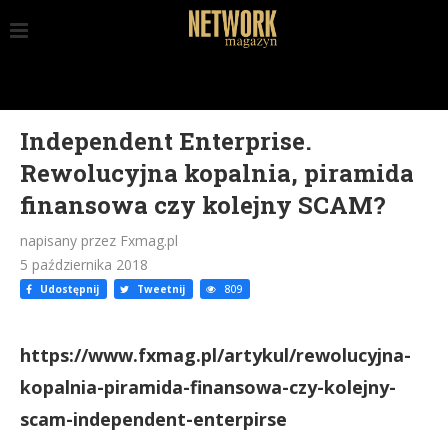
Independent Enterprise.
Rewolucyjna kopalnia, piramida
finansowa czy kolejny SCAM?
napisany przez Fxmag.pl
5 października 2018
Udostępnij
Tweetnij
809
https://www.fxmag.pl/artykul/rewolucyjna-
kopalnia-piramida-finansowa-czy-kolejny-
scam-independent-enterpirse