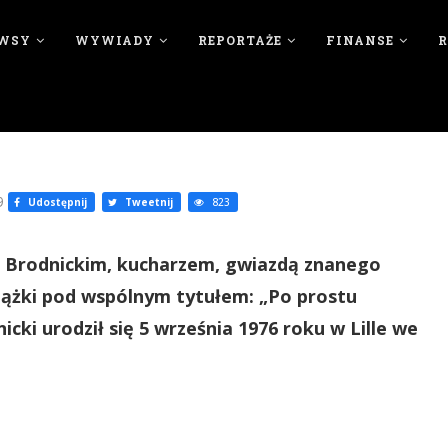
WSY
WYWIADY
REPORTAŻE
FINANSE
9
Udostępnij
Tweetnij
823
m Brodnickim, kucharzem, gwiazdą znanego
ążki pod wspólnym tytułem: „Po prostu
cki urodził się 5 września 1976 roku w Lille we