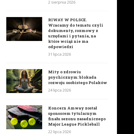
2 sierpnia 2026
RIWAY W POLSCE.
Wracamy do tematu czyli
dokumenty, rozmowy z
urzędami i pytania, na
które wciąż nie ma
odpowiedzi
31 lipca 2026
Mity o zdrowiu
psychicznym: blokada
rozwoju osobistego Polaków
24 lipca 2026
Koncern Amway został
sponsorem tytularnym
finału sezonu zasadniczego
Major League Pickleball
22 lipca 2026