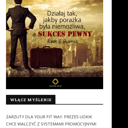
WŁĄCZ MYŚLENIE
ZARZUTY DLA YOUR FIT WAY. PREZES UOKIK
CHCE WALCZYĆ Z SYSTEMAMI PROMOCYJNYMI