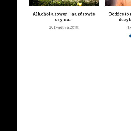
portali
Alkohol a rower – na zdrowie
Bodźce to 
wych
czy na...
decy
20 kwietnia 2019
1