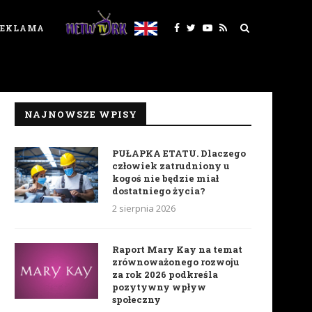
REKLAMA
NAJNOWSZE WPISY
PUŁAPKA ETATU. Dlaczego
człowiek zatrudniony u
kogoś nie będzie miał
dostatniego życia?
2 sierpnia 2026
Raport Mary Kay na temat
zrównoważonego rozwoju
za rok 2026 podkreśla
pozytywny wpływ
społeczny