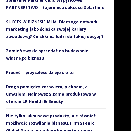
Solartime Partner Club. WYJĄTKOWE
PARTNERSTWO – tajemnica sukcesu Solartime
Jak SMS-y wspierają
Sportowcy obalają mit, że t
organizacyjnie i finansowo
jeść mięso, aby...
SUKCES W BIZNESIE MLM. Dlaczego network
WOŚP?
21 listopada 2018
marketing jako ścieżka swojej kariery
10 stycznia 2019
zawodowej? Co skłania ludzi do takiej decyzji?
Zamień zwykłą sprzedaż na budowanie
własnego biznesu
Prouvé – przyszłość dzieje się tu
Droga pomiędzy zdrowiem, pięknem, a
umysłem. Najnowsza gama produktowa w
ofercie LR Health & Beauty
Nie tylko luksusowe produkty, ale również
możliwość rozwijania biznesu. Firma Fenix
Global Group poszukuje kompetentnego