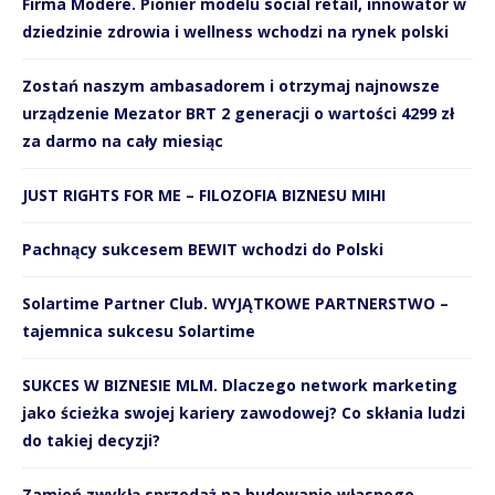
Firma Modere. Pionier modelu social retail, innowator w
dziedzinie zdrowia i wellness wchodzi na rynek polski
Zostań naszym ambasadorem i otrzymaj najnowsze
urządzenie Mezator BRT 2 generacji o wartości 4299 zł
za darmo na cały miesiąc
JUST RIGHTS FOR ME – FILOZOFIA BIZNESU MIHI
Pachnący sukcesem BEWIT wchodzi do Polski
Solartime Partner Club. WYJĄTKOWE PARTNERSTWO –
tajemnica sukcesu Solartime
SUKCES W BIZNESIE MLM. Dlaczego network marketing
jako ścieżka swojej kariery zawodowej? Co skłania ludzi
do takiej decyzji?
Zamień zwykłą sprzedaż na budowanie własnego