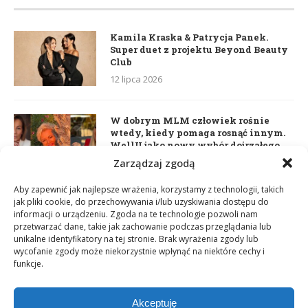
Kamila Kraska & Patrycja Panek.
Super duet z projektu Beyond Beauty
Club
12 lipca 2026
W dobrym MLM człowiek rośnie
wtedy, kiedy pomaga rosnąć innym.
WellU jako nowy wybór dojrzałego
lidera
Zarządzaj zgodą
2 czerwca 2026
Aby zapewnić jak najlepsze wrażenia, korzystamy z technologii, takich
jak pliki cookie, do przechowywania i/lub uzyskiwania dostępu do
informacji o urządzeniu. Zgoda na te technologie pozwoli nam
Daria Dudzik. Kocham Cię
przetwarzać dane, takie jak zachowanie podczas przeglądania lub
17 kwietnia 2026
unikalne identyfikatory na tej stronie. Brak wyrażenia zgody lub
wycofanie zgody może niekorzystnie wpłynąć na niektóre cechy i
funkcje.
Akceptuję