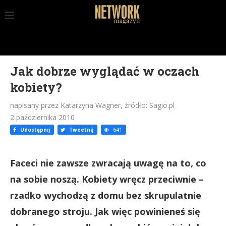
Jak dobrze wyglądać w oczach
kobiety?
napisany przez Katarzyna Wagner, źródło: Sagio.pl
2 października 2010
Udostępnij
Tweetnij
641
Faceci nie zawsze zwracają uwagę na to, co
na sobie noszą. Kobiety wręcz przeciwnie –
rzadko wychodzą z domu bez skrupulatnie
dobranego stroju. Jak więc powinieneś się