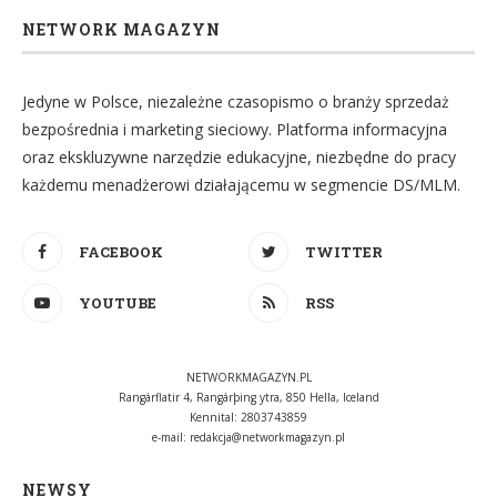
NETWORK MAGAZYN
Jedyne w Polsce, niezależne czasopismo o branży sprzedaż
bezpośrednia i marketing sieciowy. Platforma informacyjna
oraz ekskluzywne narzędzie edukacyjne, niezbędne do pracy
każdemu menadżerowi działającemu w segmencie DS/MLM.
FACEBOOK
TWITTER
YOUTUBE
RSS
NETWORKMAGAZYN.PL
Rangárflatir 4, Rangárþing ytra, 850 Hella, Iceland
Kennital: 2803743859
e-mail:
redakcja@networkmagazyn.pl
NEWSY