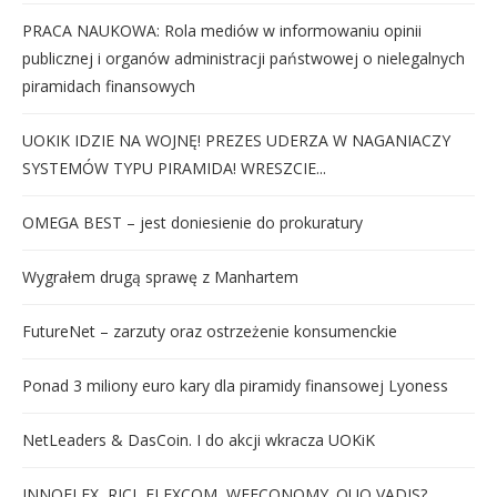
PRACA NAUKOWA: Rola mediów w informowaniu opinii
publicznej i organów administracji państwowej o nielegalnych
piramidach finansowych
UOKIK IDZIE NA WOJNĘ! PREZES UDERZA W NAGANIACZY
SYSTEMÓW TYPU PIRAMIDA! WRESZCIE...
OMEGA BEST – jest doniesienie do prokuratury
Wygrałem drugą sprawę z Manhartem
FutureNet – zarzuty oraz ostrzeżenie konsumenckie
Ponad 3 miliony euro kary dla piramidy finansowej Lyoness
NetLeaders & DasCoin. I do akcji wkracza UOKiK
INNOFLEX, RICI, FLEXCOM, WEECONOMY. QUO VADIS?