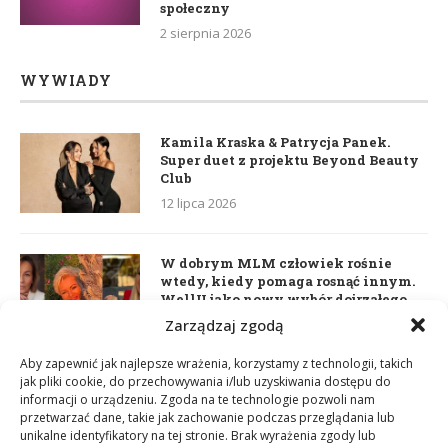
społeczny
2 sierpnia 2026
WYWIADY
Kamila Kraska & Patrycja Panek.
Super duet z projektu Beyond Beauty
Club
12 lipca 2026
W dobrym MLM człowiek rośnie
wtedy, kiedy pomaga rosnąć innym.
WellU jako nowy wybór dojrzałego
lidera
Zarządzaj zgodą
2 czerwca 2026
Aby zapewnić jak najlepsze wrażenia, korzystamy z technologii, takich
jak pliki cookie, do przechowywania i/lub uzyskiwania dostępu do
informacji o urządzeniu. Zgoda na te technologie pozwoli nam
Daria Dudzik. Kocham Cię
przetwarzać dane, takie jak zachowanie podczas przeglądania lub
17 kwietnia 2026
unikalne identyfikatory na tej stronie. Brak wyrażenia zgody lub