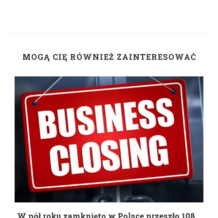
MOGĄ CIĘ RÓWNIEŻ ZAINTERESOWAĆ
g
W pół roku zamknięto w Polsce przeszło 108...