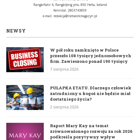
Rangárflatir 4, Rangárþing ytra, 850 Hella, Iceland
Kennital: 2803743859
e-mail:
redakcja@networkmagazyn.pl
NEWSY
W pół roku zamknięto w Polsce
przeszło 108 tysięcy jednoosobowych
firm. Zawieszono ponad 190 tysięcy
7 sierpnia 2026
PUŁAPKA ETATU. Dlaczego człowiek
zatrudniony u kogoś nie będzie miał
dostatniego życia?
2 sierpnia 2026
Raport Mary Kay na temat
zrównoważonego rozwoju za rok 2026
podkreśla pozytywny wpływ