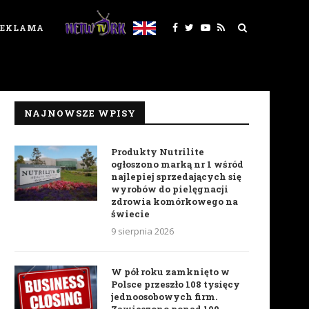
REKLAMA
NAJNOWSZE WPISY
Produkty Nutrilite
ogłoszono marką nr 1 wśród
najlepiej sprzedających się
wyrobów do pielęgnacji
zdrowia komórkowego na
świecie
9 sierpnia 2026
W pół roku zamknięto w
Polsce przeszło 108 tysięcy
jednoosobowych firm.