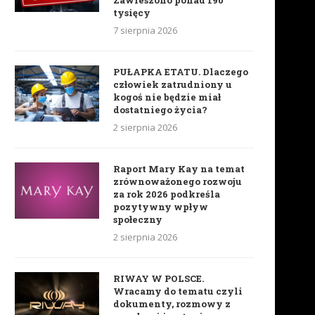
Zawieszono ponad 190
tysięcy
7 sierpnia 2026
PUŁAPKA ETATU. Dlaczego
człowiek zatrudniony u
kogoś nie będzie miał
dostatniego życia?
2 sierpnia 2026
Raport Mary Kay na temat
zrównoważonego rozwoju
za rok 2026 podkreśla
pozytywny wpływ
społeczny
2 sierpnia 2026
RIWAY W POLSCE.
Wracamy do tematu czyli
dokumenty, rozmowy z