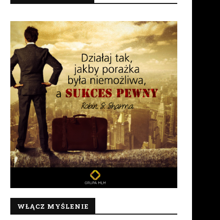
Raport Mary Kay na temat
RIWAY W POLSCE. Wracam
zrównoważonego rozwoju za...
tematu czyli dokumenty,.
2 sierpnia 2026
31 lipca 2026
WŁĄCZ MYŚLENIE