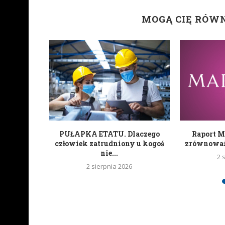
MOGĄ CIĘ RÓW
zyła swoje
PUŁAPKA ETATU. Dlaczego
Raport M
tugalii...
człowiek zatrudniony u kogoś
zrównoważo
nie...
2 
2 sierpnia 2026