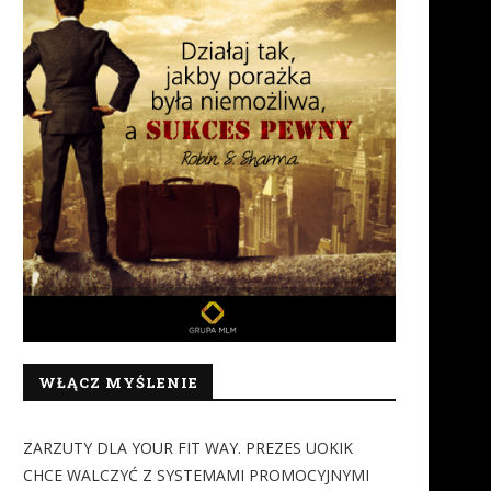
Mity o zdrowiu psychicznym:
Koncern Amway został
blokada rozwoju osobistego
sponsorem tytularnym fin
Polaków
sezonu zasadniczego...
24 lipca 2026
22 lipca 2026
WŁĄCZ MYŚLENIE
ZARZUTY DLA YOUR FIT WAY. PREZES UOKIK
CHCE WALCZYĆ Z SYSTEMAMI PROMOCYJNYMI