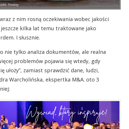
ródło: Pixabay
a wraz z nim rosną oczekiwania wobec jakości
 jeszcze kilka lat temu traktowane jako
rdem. I słusznie.
 nie tylko analiza dokumentów, ale realna
więcej problemów pojawia się wtedy, gdy
ię ułoży”, zamiast sprawdzić dane, ludzi,
dra Warcholińska, ekspertka M&A. oto 3
niej: