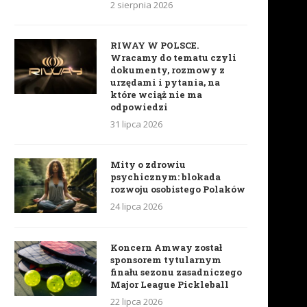
2 sierpnia 2026
RIWAY W POLSCE.
Wracamy do tematu czyli
dokumenty, rozmowy z
urzędami i pytania, na
które wciąż nie ma
odpowiedzi
31 lipca 2026
Mity o zdrowiu
psychicznym: blokada
rozwoju osobistego Polaków
24 lipca 2026
Koncern Amway został
sponsorem tytularnym
finału sezonu zasadniczego
Major League Pickleball
22 lipca 2026