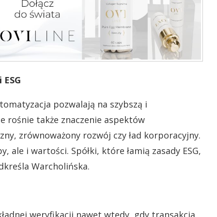
i ESG
utomatyzacja pozwalają na szybszą i
le rośnie także znaczenie aspektów
zny, zrównoważony rozwój czy ład korporacyjny.
by, ale i wartości. Spółki, które łamią zasady ESG,
kreśla Warcholińska.
ładnej weryfikacji nawet wtedy, gdy transakcja