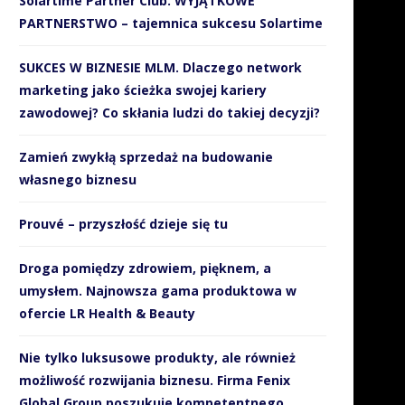
Solartime Partner Club. WYJĄTKOWE
PARTNERSTWO – tajemnica sukcesu Solartime
SUKCES W BIZNESIE MLM. Dlaczego network
marketing jako ścieżka swojej kariery
zawodowej? Co skłania ludzi do takiej decyzji?
Zamień zwykłą sprzedaż na budowanie
własnego biznesu
Prouvé – przyszłość dzieje się tu
Droga pomiędzy zdrowiem, pięknem, a
umysłem. Najnowsza gama produktowa w
ofercie LR Health & Beauty
Nie tylko luksusowe produkty, ale również
możliwość rozwijania biznesu. Firma Fenix
Global Group poszukuje kompetentnego