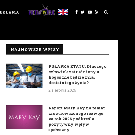
REKLAMA
NAJNOWSZE WPISY
PUŁAPKA ETATU. Dlaczego
człowiek zatrudniony u
kogoś nie będzie miał
dostatniego życia?
2 sierpnia 2026
Raport Mary Kay na temat
zrównoważonego rozwoju
za rok 2026 podkreśla
pozytywny wpływ
społeczny