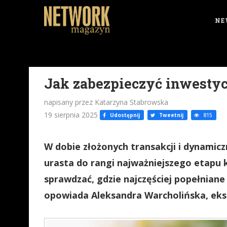
NE
Jak zabezpieczyć inwestyc
napisany przez Katarzyna Stabrowska
19 sierpnia 2025
Udostępnij
Tweetnij
815
W dobie złożonych transakcji i dynamicz
urasta do rangi najważniejszego etapu 
sprawdzać, gdzie najczęściej popełniane
opowiada Aleksandra Warcholińska, eks