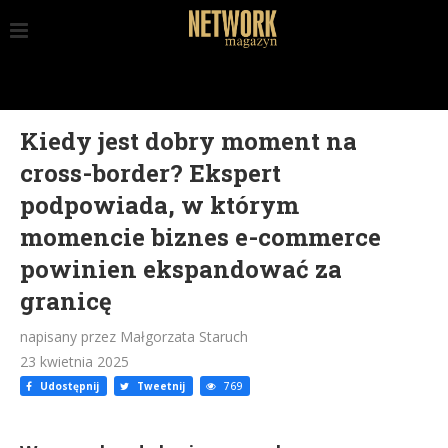
Kiedy jest dobry moment na
cross-border? Ekspert
podpowiada, w którym
momencie biznes e-commerce
powinien ekspandować za
granicę
napisany przez Małgorzata Staruch
23 kwietnia 2025
Udostępnij
Tweetnij
769