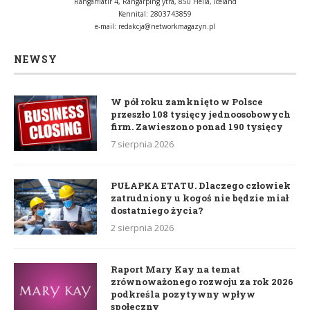
Rangárflatir 4, Rangárþing ytra, 850 Hella, Iceland
Kennital: 2803743859
e-mail:
redakcja@networkmagazyn.pl
NEWSY
W pół roku zamknięto w Polsce
przeszło 108 tysięcy jednoosobowych
firm. Zawieszono ponad 190 tysięcy
7 sierpnia 2026
PUŁAPKA ETATU. Dlaczego człowiek
zatrudniony u kogoś nie będzie miał
dostatniego życia?
2 sierpnia 2026
Raport Mary Kay na temat
zrównoważonego rozwoju za rok 2026
podkreśla pozytywny wpływ
społeczny