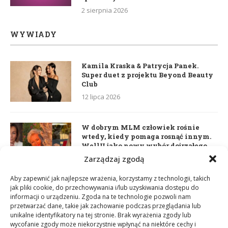
2 sierpnia 2026
WYWIADY
Kamila Kraska & Patrycja Panek.
Super duet z projektu Beyond Beauty
Club
12 lipca 2026
W dobrym MLM człowiek rośnie
wtedy, kiedy pomaga rosnąć innym.
WellU jako nowy wybór dojrzałego
lidera
Zarządzaj zgodą
2 czerwca 2026
Aby zapewnić jak najlepsze wrażenia, korzystamy z technologii, takich
jak pliki cookie, do przechowywania i/lub uzyskiwania dostępu do
informacji o urządzeniu. Zgoda na te technologie pozwoli nam
Daria Dudzik. Kocham Cię
przetwarzać dane, takie jak zachowanie podczas przeglądania lub
17 kwietnia 2026
unikalne identyfikatory na tej stronie. Brak wyrażenia zgody lub
wycofanie zgody może niekorzystnie wpłynąć na niektóre cechy i