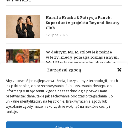
Kamila Kraska & Patrycja Panek.
Super duet z projektu Beyond Beauty
Club
12 lipca 2026
W dobrym MLM człowiek rośnie
wtedy, kiedy pomaga rosnąć innym.
WellU jako nowy wybór dojrzałego
lidera
Zarządzaj zgodą
2 czerwca 2026
Aby zapewnić jak najlepsze wrażenia, korzystamy z technologii, takich
jak pliki cookie, do przechowywania i/lub uzyskiwania dostępu do
informacji o urządzeniu. Zgoda na te technologie pozwoli nam
Daria Dudzik. Kocham Cię
przetwarzać dane, takie jak zachowanie podczas przeglądania lub
17 kwietnia 2026
unikalne identyfikatory na tej stronie. Brak wyrażenia zgody lub
wycofanie zgody może niekorzystnie wpłynąć na niektóre cechy i
funkcje.
Akceptuję