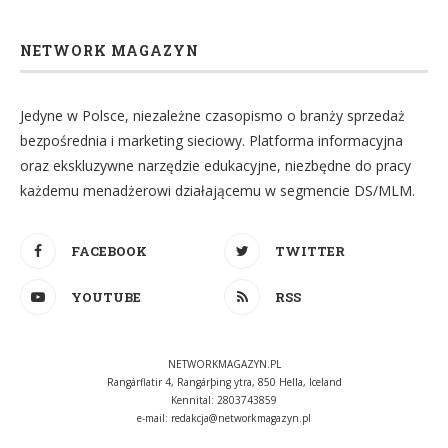
NETWORK MAGAZYN
Jedyne w Polsce, niezależne czasopismo o branży sprzedaż
bezpośrednia i marketing sieciowy. Platforma informacyjna
oraz ekskluzywne narzędzie edukacyjne, niezbędne do pracy
każdemu menadżerowi działającemu w segmencie DS/MLM.
FACEBOOK
TWITTER
YOUTUBE
RSS
NETWORKMAGAZYN.PL
Rangárflatir 4, Rangárþing ytra, 850 Hella, Iceland
Kennital: 2803743859
e-mail:
redakcja@networkmagazyn.pl