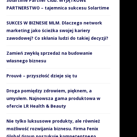
Solartime Partner Club. WYJĄTKOWE
PARTNERSTWO – tajemnica sukcesu Solartime
SUKCES W BIZNESIE MLM. Dlaczego network
marketing jako ścieżka swojej kariery
zawodowej? Co skłania ludzi do takiej decyzji?
Zamień zwykłą sprzedaż na budowanie
własnego biznesu
Prouvé – przyszłość dzieje się tu
Droga pomiędzy zdrowiem, pięknem, a
umysłem. Najnowsza gama produktowa w
ofercie LR Health & Beauty
Nie tylko luksusowe produkty, ale również
możliwość rozwijania biznesu. Firma Fenix
Global Group poszukuje kompetentnego