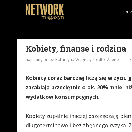
NE
Kobiety, finanse i rodzina
napisany przez Katarzyna Wagner, źródło: Aspiro
8
Kobiety coraz bardziej liczą się w życi
zarabiają przeciętnie o ok. 20% mniej ni
wydatków konsumpcyjnych.
Kobiety zupełnie inaczej oszczędzają pien
długoterminowo i bez zbędnego ryzyka. Z