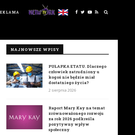
REKLAMA
NAJNOWSZE WPISY
PUŁAPKA ETATU. Dlaczego
człowiek zatrudniony u
kogoś nie będzie miał
dostatniego życia?
2 sierpnia 2026
Raport Mary Kay na temat
zrównoważonego rozwoju
za rok 2026 podkreśla
pozytywny wpływ
społeczny