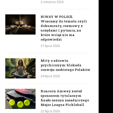
2 sierpnia 2026
RIWAY W POLSCE.
Wracamy do tematu czyli
dokumenty, rozmowy z
urzędami i pytania, na
które wciąż nie ma
odpowiedzi
31 lipca 2026
Mity o zdrowiu
psychicznym: blokada
rozwoju osobistego Polaków
24 lipca 2026
Koncern Amway został
sponsorem tytularnym
finału sezonu zasadniczego
Major League Pickleball
22 lipca 2026