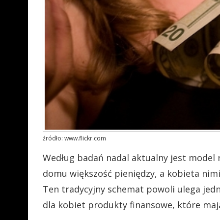
źródło: www.flickr.com
Według badań nadal aktualny jest model 
domu większość pieniędzy, a kobieta nim
Ten tradycyjny schemat powoli ulega je
dla kobiet produkty finansowe, które ma