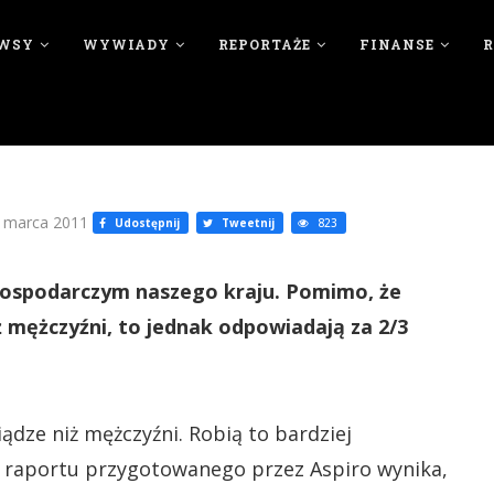
WSY
WYWIADY
REPORTAŻE
FINANSE
 marca 2011
Udostępnij
Tweetnij
823
u gospodarczym naszego kraju. Pomimo, że
ż mężczyźni, to jednak odpowiadają za 2/3
iądze niż mężczyźni. Robią to bardziej
 raportu przygotowanego przez Aspiro wynika,