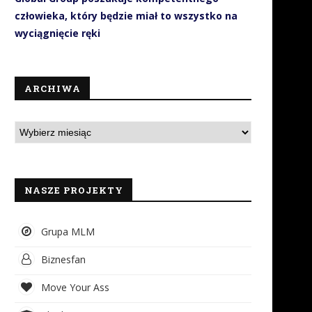
człowieka, który będzie miał to wszystko na
wyciągnięcie ręki
Jak SMS-y wspierają
Sportowcy obalają mit, że t
ARCHIWA
organizacyjnie i finansowo
jeść mięso, aby...
WOŚP?
21 listopada 2018
10 stycznia 2019
NASZE PROJEKTY
Grupa MLM
Biznesfan
Move Your Ass