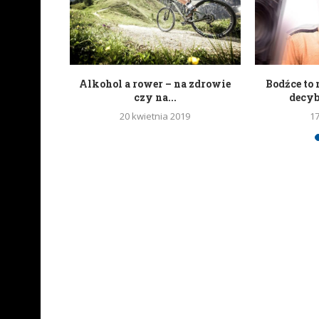
portali
Alkohol a rower – na zdrowie
Bodźce to 
wych
czy na...
decy
20 kwietnia 2019
1