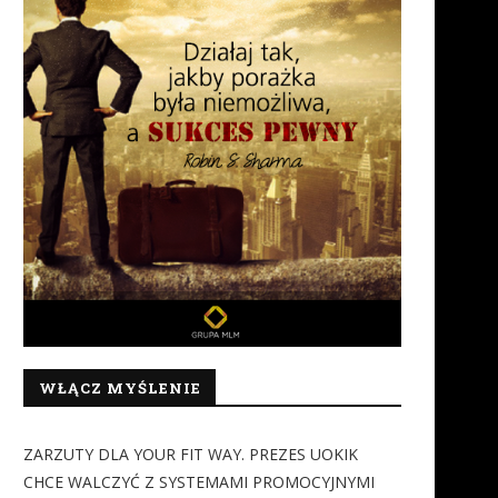
WŁĄCZ MYŚLENIE
ZARZUTY DLA YOUR FIT WAY. PREZES UOKIK
CHCE WALCZYĆ Z SYSTEMAMI PROMOCYJNYMI