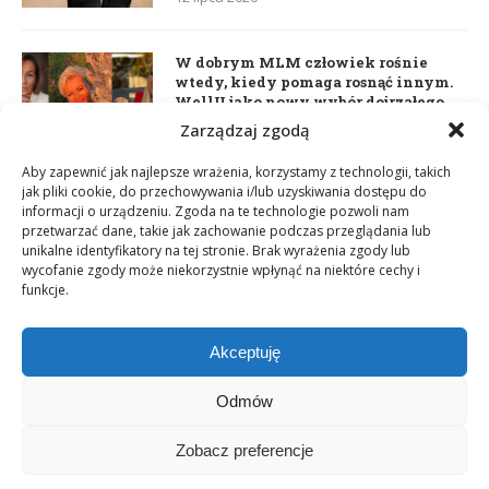
W dobrym MLM człowiek rośnie
wtedy, kiedy pomaga rosnąć innym.
WellU jako nowy wybór dojrzałego
lidera
Zarządzaj zgodą
2 czerwca 2026
Aby zapewnić jak najlepsze wrażenia, korzystamy z technologii, takich
jak pliki cookie, do przechowywania i/lub uzyskiwania dostępu do
informacji o urządzeniu. Zgoda na te technologie pozwoli nam
Daria Dudzik. Kocham Cię
przetwarzać dane, takie jak zachowanie podczas przeglądania lub
17 kwietnia 2026
unikalne identyfikatory na tej stronie. Brak wyrażenia zgody lub
wycofanie zgody może niekorzystnie wpłynąć na niektóre cechy i
funkcje.
Akceptuję
Odmów
Zobacz preferencje
Copyright © 2003-2025 Network Magazyn | Powered by
GT Media