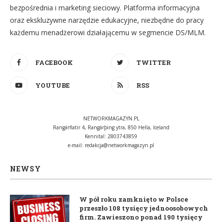
bezpośrednia i marketing sieciowy. Platforma informacyjna
oraz ekskluzywne narzędzie edukacyjne, niezbędne do pracy
każdemu menadżerowi działającemu w segmencie DS/MLM.
FACEBOOK
TWITTER
YOUTUBE
RSS
NETWORKMAGAZYN.PL
Rangárflatir 4, Rangárþing ytra, 850 Hella, Iceland
Kennital: 2803743859
e-mail:
redakcja@networkmagazyn.pl
NEWSY
W pół roku zamknięto w Polsce
przeszło 108 tysięcy jednoosobowych
firm. Zawieszono ponad 190 tysięcy