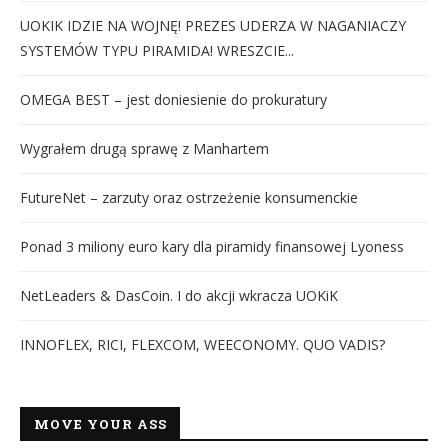
UOKIK IDZIE NA WOJNĘ! PREZES UDERZA W NAGANIACZY
SYSTEMÓW TYPU PIRAMIDA! WRESZCIE...
OMEGA BEST – jest doniesienie do prokuratury
Wygrałem drugą sprawę z Manhartem
FutureNet – zarzuty oraz ostrzeżenie konsumenckie
Ponad 3 miliony euro kary dla piramidy finansowej Lyoness
NetLeaders & DasCoin. I do akcji wkracza UOKiK
INNOFLEX, RICI, FLEXCOM, WEECONOMY. QUO VADIS?
MOVE YOUR ASS