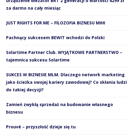
urządzenie Mezator BRT 2 generacji o wartości 4299 zł
za darmo na cały miesiąc
JUST RIGHTS FOR ME – FILOZOFIA BIZNESU MIHI
Pachnący sukcesem BEWIT wchodzi do Polski
Solartime Partner Club. WYJĄTKOWE PARTNERSTWO –
tajemnica sukcesu Solartime
SUKCES W BIZNESIE MLM. Dlaczego network marketing
jako ścieżka swojej kariery zawodowej? Co skłania ludzi
do takiej decyzji?
Zamień zwykłą sprzedaż na budowanie własnego
biznesu
Prouvé – przyszłość dzieje się tu