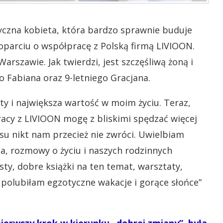
czna kobieta, która bardzo sprawnie buduje
oparciu o współpracę z Polską firmą LIVIOON.
rszawie. Jak twierdzi, jest szczęśliwą żoną i
 Fabiana oraz 9-letniego Gracjana.
ty i największa wartość w moim życiu. Teraz,
racy z LIVIOON mogę z bliskimi spędzać więcej
zasu nikt nam przecież nie zwróci. Uwielbiam
a, rozmowy o życiu i naszych rodzinnych
ty, dobre książki na ten temat, warsztaty,
polubiłam egzotyczne wakacje i gorące słońce”
pierwszy krok w kierunku „dobrej zmiany”, była