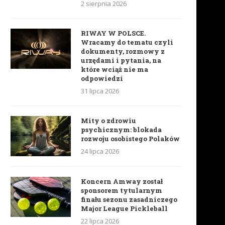
2 sierpnia 2026
RIWAY W POLSCE.
Wracamy do tematu czyli
dokumenty, rozmowy z
urzędami i pytania, na
które wciąż nie ma
odpowiedzi
31 lipca 2026
Mity o zdrowiu
psychicznym: blokada
rozwoju osobistego Polaków
24 lipca 2026
Koncern Amway został
sponsorem tytularnym
finału sezonu zasadniczego
Major League Pickleball
22 lipca 2026