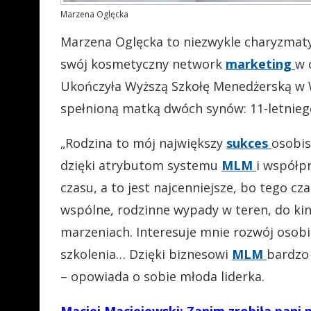
Marzena Oglęcka
Marzena Oglęcka to niezwykle charyzmaty
swój kosmetyczny network
marketing
w 
Ukończyła Wyższą Szkołę Menedżerską w Wa
spełnioną matką dwóch synów: 11-letniego
„Rodzina to mój największy
sukces
osobis
dzięki atrybutom systemu
MLM
i współp
czasu, a to jest najcenniejsze, bo tego c
wspólne, rodzinne wypady w teren, do kin
marzeniach. Interesuje mnie rozwój osobis
szkolenia… Dzięki biznesowi
MLM
bardzo 
– opowiada o sobie młoda liderka.
Maciej Maciejewski: Zanim zrobiła pani 