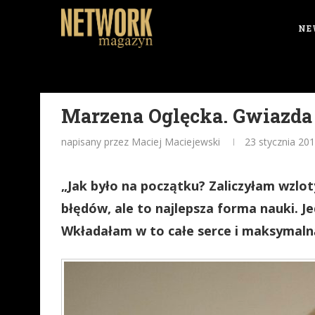
NE
Marzena Oglęcka. Gwiazda
napisany przez Maciej Maciejewski
23 stycznia 20
„Jak było na początku? Zaliczyłam wzlot
błędów, ale to najlepsza forma nauki. 
Wkładałam w to całe serce i maksymalną 