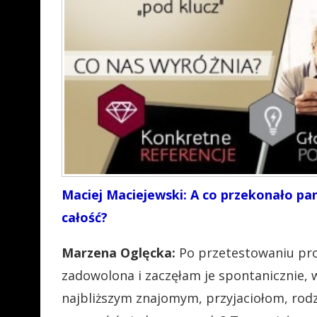
Maciej Maciejewski: A co przekonało pan
całość?
Marzena Oglęcka:
Po przetestowaniu pro
zadowolona i zaczęłam je spontanicznie,
najbliższym znajomym, przyjaciołom, rodzin