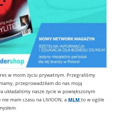
okres w moim życiu prywatnym. Przegraliśmy
j mamy, przeprowadziłam do nas moją
wa układaliśmy nasze życie w powiększonym
e nie mam czasu na LIVIOON, a
MLM
to w ogóle
omysłem.