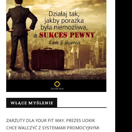
WŁĄCZ MYŚLENIE
ZARZUTY DLA YOUR FIT WAY. PREZES UOKIK
CHCE WALCZYĆ Z SYSTEMAMI PROMOCYJNYMI