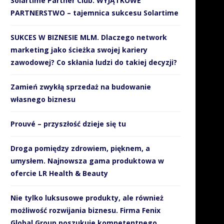
Solartime Partner Club. WYJĄTKOWE
PARTNERSTWO – tajemnica sukcesu Solartime
SUKCES W BIZNESIE MLM. Dlaczego network
marketing jako ścieżka swojej kariery
zawodowej? Co skłania ludzi do takiej decyzji?
Zamień zwykłą sprzedaż na budowanie
własnego biznesu
Prouvé – przyszłość dzieje się tu
Droga pomiędzy zdrowiem, pięknem, a
umysłem. Najnowsza gama produktowa w
ofercie LR Health & Beauty
Nie tylko luksusowe produkty, ale również
możliwość rozwijania biznesu. Firma Fenix
Global Group poszukuje kompetentnego