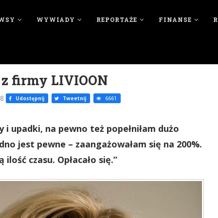
WSY
WYWIADY
REPORTAŻE
FINANSE
 z firmy LIVIOON
18
Udostępnij
Tweetnij
6661
y i upadki, na pewno też popełniłam dużo
Jedno jest pewne – zaangażowałam się na 200%.
ilość czasu. Opłacało się.”