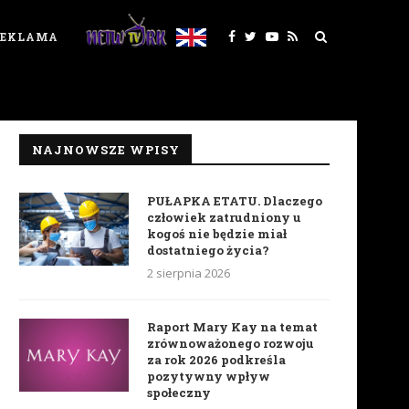
REKLAMA
NAJNOWSZE WPISY
PUŁAPKA ETATU. Dlaczego
człowiek zatrudniony u
kogoś nie będzie miał
dostatniego życia?
2 sierpnia 2026
Raport Mary Kay na temat
zrównoważonego rozwoju
za rok 2026 podkreśla
pozytywny wpływ
społeczny