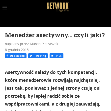
Menedżer asertywny… czyli jaki?
napisany przez Marcin Pietraszek
8 grudnia 2015
Udostępnij
Tweetnij
1406
Asertywność należy do tych kompetencji,
które menedżerowie rozwijają najchętniej.
Jest tak, ponieważ z jednej strony czują oni
potrzebę, by lepiej radzić sobie ze
współpracownikami, a z drugiej zauważają,