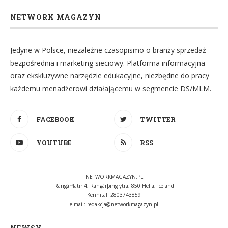
NETWORK MAGAZYN
Jedyne w Polsce, niezależne czasopismo o branży sprzedaż
bezpośrednia i marketing sieciowy. Platforma informacyjna
oraz ekskluzywne narzędzie edukacyjne, niezbędne do pracy
każdemu menadżerowi działającemu w segmencie DS/MLM.
FACEBOOK
TWITTER
YOUTUBE
RSS
NETWORKMAGAZYN.PL
Rangárflatir 4, Rangárþing ytra, 850 Hella, Iceland
Kennital: 2803743859
e-mail:
redakcja@networkmagazyn.pl