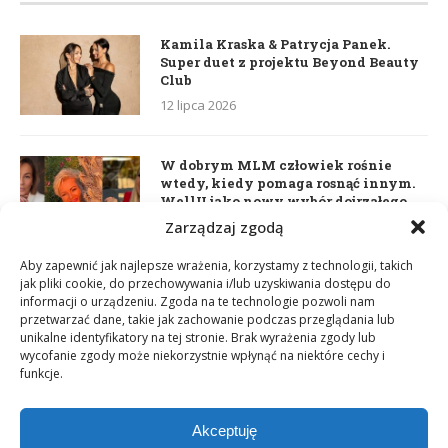
Kamila Kraska & Patrycja Panek.
Super duet z projektu Beyond Beauty
Club
12 lipca 2026
W dobrym MLM człowiek rośnie
wtedy, kiedy pomaga rosnąć innym.
WellU jako nowy wybór dojrzałego
lidera
Zarządzaj zgodą
2 czerwca 2026
Aby zapewnić jak najlepsze wrażenia, korzystamy z technologii, takich
jak pliki cookie, do przechowywania i/lub uzyskiwania dostępu do
informacji o urządzeniu. Zgoda na te technologie pozwoli nam
Daria Dudzik. Kocham Cię
przetwarzać dane, takie jak zachowanie podczas przeglądania lub
17 kwietnia 2026
unikalne identyfikatory na tej stronie. Brak wyrażenia zgody lub
wycofanie zgody może niekorzystnie wpłynąć na niektóre cechy i
funkcje.
Akceptuję