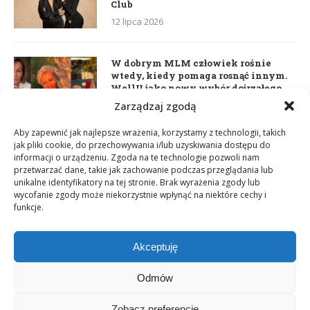
Club
12 lipca 2026
W dobrym MLM człowiek rośnie
wtedy, kiedy pomaga rosnąć innym.
WellU jako nowy wybór dojrzałego
lidera
Zarządzaj zgodą
2 czerwca 2026
Aby zapewnić jak najlepsze wrażenia, korzystamy z technologii, takich
jak pliki cookie, do przechowywania i/lub uzyskiwania dostępu do
informacji o urządzeniu. Zgoda na te technologie pozwoli nam
Daria Dudzik. Kocham Cię
przetwarzać dane, takie jak zachowanie podczas przeglądania lub
17 kwietnia 2026
unikalne identyfikatory na tej stronie. Brak wyrażenia zgody lub
wycofanie zgody może niekorzystnie wpłynąć na niektóre cechy i
funkcje.
Akceptuję
Odmów
Zobacz preferencje