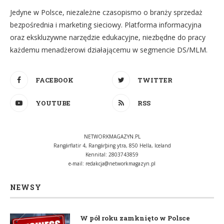
Jedyne w Polsce, niezależne czasopismo o branży sprzedaż
bezpośrednia i marketing sieciowy. Platforma informacyjna
oraz ekskluzywne narzędzie edukacyjne, niezbędne do pracy
każdemu menadżerowi działającemu w segmencie DS/MLM.
FACEBOOK
TWITTER
YOUTUBE
RSS
NETWORKMAGAZYN.PL
Rangárflatir 4, Rangárþing ytra, 850 Hella, Iceland
Kennital: 2803743859
e-mail:
redakcja@networkmagazyn.pl
NEWSY
W pół roku zamknięto w Polsce