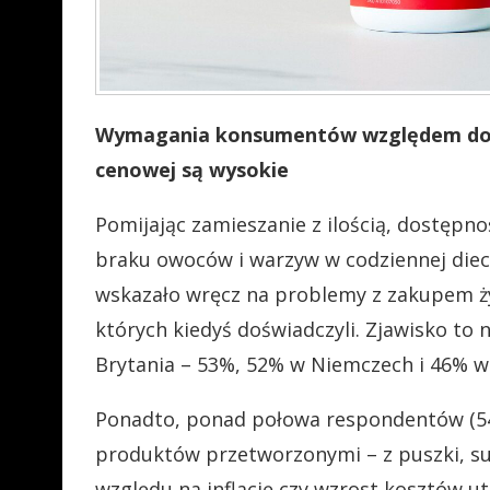
Wymagania konsumentów względem dostę
cenowej są wysokie
Pomijając zamieszanie z ilością, dostępn
braku owoców i warzyw w codziennej diec
wskazało wręcz na problemy z zakupem ż
których kiedyś doświadczyli. Zjawisko to n
Brytania – 53%, 52% w Niemczech i 46% w
Ponadto, ponad połowa respondentów (54
produktów przetworzonymi – z puszki, 
względu na inflację czy wzrost kosztów u