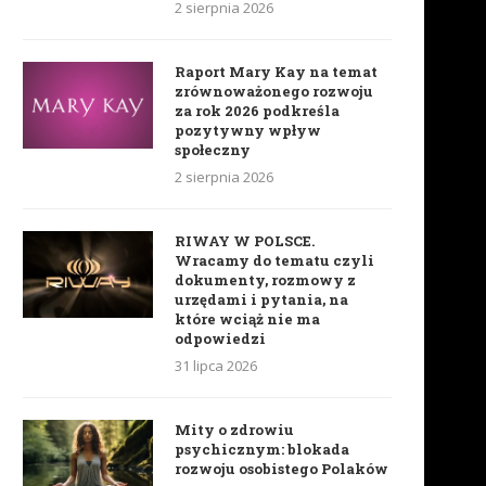
2 sierpnia 2026
Raport Mary Kay na temat
zrównoważonego rozwoju
za rok 2026 podkreśla
pozytywny wpływ
społeczny
2 sierpnia 2026
RIWAY W POLSCE.
Wracamy do tematu czyli
dokumenty, rozmowy z
urzędami i pytania, na
które wciąż nie ma
odpowiedzi
31 lipca 2026
Mity o zdrowiu
psychicznym: blokada
rozwoju osobistego Polaków