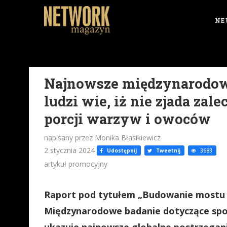
NE
Najnowsze międzynarodow
ludzi wie, iż nie zjada zal
porcji warzyw i owoców
napisany przez Monika Błasikiewicz
2 stycznia 2024
Udostępnij
Tweetnij
3683
artykuł promocyjny
Raport pod tytułem „Budowanie mostu 
Międzynarodowe badanie dotyczące spo