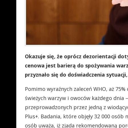
Okazuje się, że oprócz dezorientacji do
cenowa jest barierą do spożywania war
przyznało się do doświadczenia sytuacji
Pomimo wyraźnych zaleceń WHO, aż 75% os
świeżych warzyw i owoców każdego dnia 
przeprowadzonych przez jedną z wiodącyc
Plus+. Badania, które objęły 32 000 osób 
osób uważa, iż zjada rekomendowaną porc