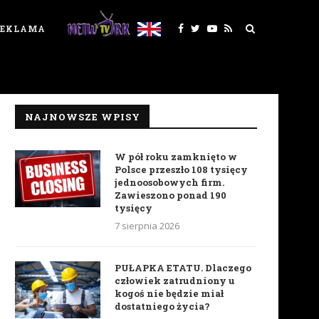
REKLAMA
NAJNOWSZE WPISY
W pół roku zamknięto w
Polsce przeszło 108 tysięcy
jednoosobowych firm.
Zawieszono ponad 190
tysięcy
7 sierpnia 2026
PUŁAPKA ETATU. Dlaczego
człowiek zatrudniony u
kogoś nie będzie miał
dostatniego życia?