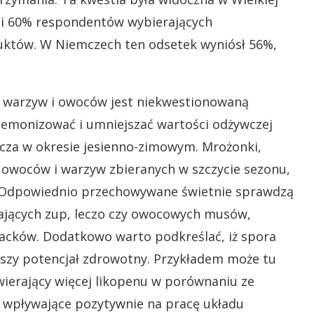
% i 60% respondentów wybierających
uktów. W Niemczech ten odsetek wyniósł 56%,
h warzyw i owoców jest niekwestionowaną
 demonizować i umniejszać wartości odżywczej
cza w okresie jesienno-zimowym. Mrożonki,
 owoców i warzyw zbieranych w szczycie sezonu,
a. Odpowiednio przechowywane świetnie sprawdzą
ających zup, leczo czy owocowych musów,
acków. Dodatkowo warto podkreślać, iż spora
zy potencjał zdrowotny. Przykładem może tu
wierający więcej likopenu w porównaniu ze
wpływające pozytywnie na pracę układu