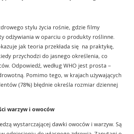
rowego stylu życia rośnie, gdzie filmy
ty odżywiania w oparciu o produkty roślinne.
kazuje jak teoria przekłada się na praktykę,
kiedy przychodzi do jasnego określenia, co
oców. Odpowiedź, według WHO jest prosta –
zdrowotną. Pomimo tego, w krajach używających
entów (78%) błędnie określa rozmiar dziennej
ości warzyw i owoców
 jedzą wystarczającej dawki owoców i warzyw. Są
 odniesieniu do własnego zdrowia. Zapytani o