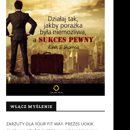
WŁĄCZ MYŚLENIE
ZARZUTY DLA YOUR FIT WAY. PREZES UOKIK