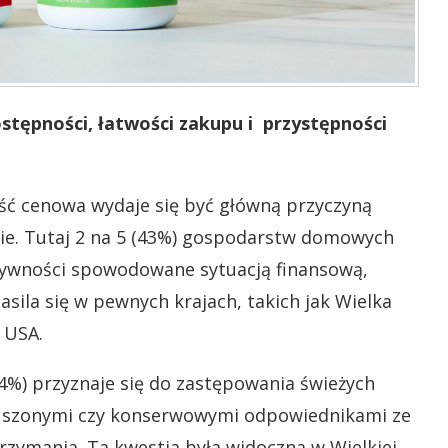
pności, łatwości zakupu i przystępności
ość cenowa wydaje się być główną przyczyną
ie. Tutaj 2 na 5 (43%) gospodarstw domowych
ywności spowodowane sytuacją finansową,
asila się w pewnych krajach, takich jak Wielka
 USA.
%) przyznaje się do zastępowania świeżych
suszonymi czy konserwowymi odpowiednikami ze
trzymania. Ta kwestia była widoczna w Wielkiej