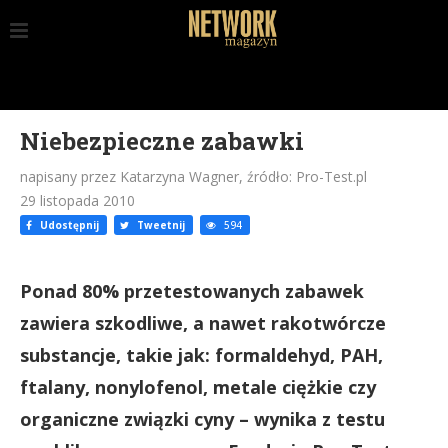
Niebezpieczne zabawki
napisany przez Katarzyna Wagner, źródło: Pro-Test.pl
29 listopada 2010
Udostępnij
Tweetnij
594
Ponad 80% przetestowanych zabawek
zawiera szkodliwe, a nawet rakotwórcze
substancje, takie jak: formaldehyd, PAH,
ftalany, nonylofenol, metale ciężkie czy
organiczne związki cyny – wynika z testu