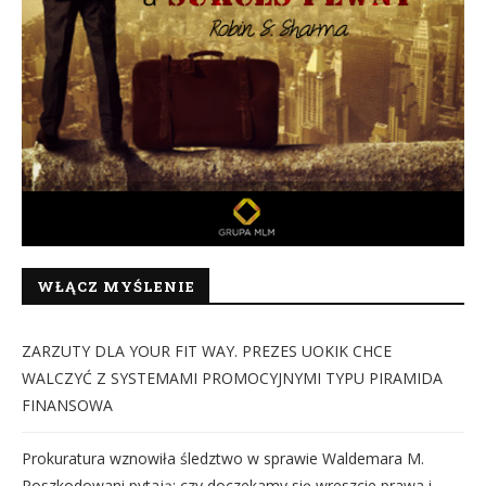
WŁĄCZ MYŚLENIE
ZARZUTY DLA YOUR FIT WAY. PREZES UOKIK CHCE
WALCZYĆ Z SYSTEMAMI PROMOCYJNYMI TYPU PIRAMIDA
FINANSOWA
Prokuratura wznowiła śledztwo w sprawie Waldemara M.
Poszkodowani pytają: czy doczekamy się wreszcie prawa i