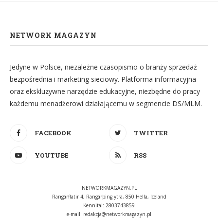
NETWORK MAGAZYN
Jedyne w Polsce, niezależne czasopismo o branży sprzedaż
bezpośrednia i marketing sieciowy. Platforma informacyjna
oraz ekskluzywne narzędzie edukacyjne, niezbędne do pracy
każdemu menadżerowi działającemu w segmencie DS/MLM.
FACEBOOK
TWITTER
YOUTUBE
RSS
NETWORKMAGAZYN.PL
Rangárflatir 4, Rangárþing ytra, 850 Hella, Iceland
Kennital: 2803743859
e-mail:
redakcja@networkmagazyn.pl