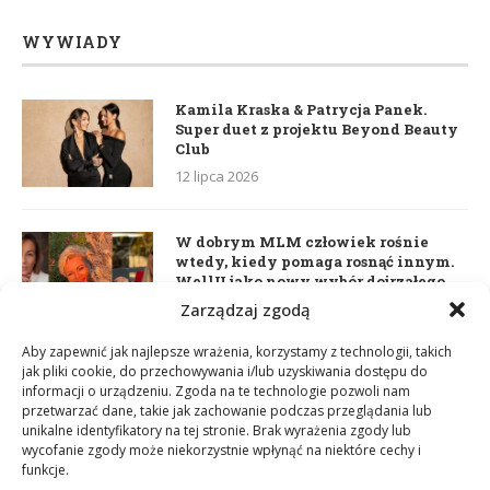
WYWIADY
Kamila Kraska & Patrycja Panek.
Super duet z projektu Beyond Beauty
Club
12 lipca 2026
W dobrym MLM człowiek rośnie
wtedy, kiedy pomaga rosnąć innym.
WellU jako nowy wybór dojrzałego
lidera
Zarządzaj zgodą
2 czerwca 2026
Aby zapewnić jak najlepsze wrażenia, korzystamy z technologii, takich
jak pliki cookie, do przechowywania i/lub uzyskiwania dostępu do
informacji o urządzeniu. Zgoda na te technologie pozwoli nam
Daria Dudzik. Kocham Cię
przetwarzać dane, takie jak zachowanie podczas przeglądania lub
17 kwietnia 2026
unikalne identyfikatory na tej stronie. Brak wyrażenia zgody lub
wycofanie zgody może niekorzystnie wpłynąć na niektóre cechy i
funkcje.