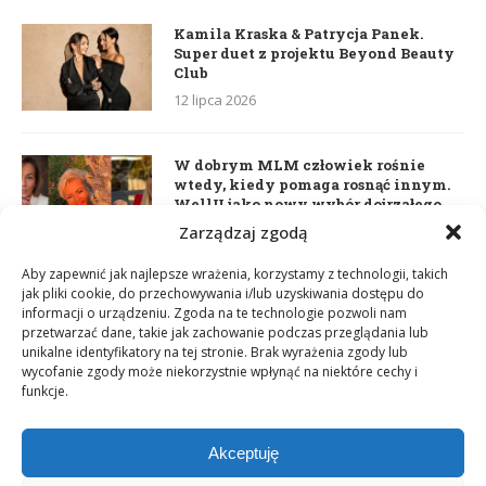
Kamila Kraska & Patrycja Panek.
Super duet z projektu Beyond Beauty
Club
12 lipca 2026
W dobrym MLM człowiek rośnie
wtedy, kiedy pomaga rosnąć innym.
WellU jako nowy wybór dojrzałego
lidera
Zarządzaj zgodą
2 czerwca 2026
Aby zapewnić jak najlepsze wrażenia, korzystamy z technologii, takich
jak pliki cookie, do przechowywania i/lub uzyskiwania dostępu do
informacji o urządzeniu. Zgoda na te technologie pozwoli nam
Daria Dudzik. Kocham Cię
przetwarzać dane, takie jak zachowanie podczas przeglądania lub
17 kwietnia 2026
unikalne identyfikatory na tej stronie. Brak wyrażenia zgody lub
wycofanie zgody może niekorzystnie wpłynąć na niektóre cechy i
funkcje.
Akceptuję