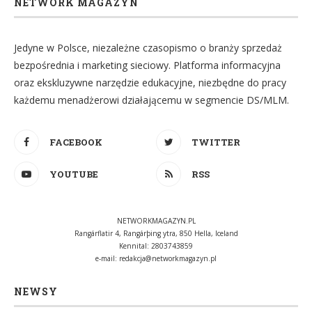
NETWORK MAGAZYN
Jedyne w Polsce, niezależne czasopismo o branży sprzedaż
bezpośrednia i marketing sieciowy. Platforma informacyjna
oraz ekskluzywne narzędzie edukacyjne, niezbędne do pracy
każdemu menadżerowi działającemu w segmencie DS/MLM.
FACEBOOK
TWITTER
YOUTUBE
RSS
NETWORKMAGAZYN.PL
Rangárflatir 4, Rangárþing ytra, 850 Hella, Iceland
Kennital: 2803743859
e-mail:
redakcja@networkmagazyn.pl
NEWSY