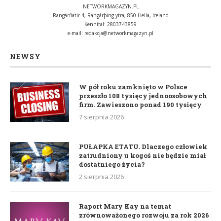
NETWORKMAGAZYN.PL
Rangárflatir 4, Rangárþing ytra, 850 Hella, Iceland
Kennital: 2803743859
e-mail:
redakcja@networkmagazyn.pl
NEWSY
W pół roku zamknięto w Polsce
przeszło 108 tysięcy jednoosobowych
firm. Zawieszono ponad 190 tysięcy
7 sierpnia 2026
PUŁAPKA ETATU. Dlaczego człowiek
zatrudniony u kogoś nie będzie miał
dostatniego życia?
2 sierpnia 2026
Raport Mary Kay na temat
zrównoważonego rozwoju za rok 2026