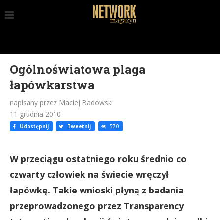
Ogólnoświatowa plaga
łapówkarstwa
napisany przez Maciej Badowski
11 grudnia 2010
Udostępnij
Tweetnij
570
W przeciągu ostatniego roku średnio co
czwarty człowiek na świecie wręczył
łapówkę. Takie wnioski płyną z badania
przeprowadzonego przez Transparency