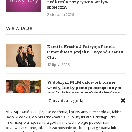
podkreśla pozytywny wpływ
społeczny
2 sierpnia 2026
WYWIADY
Kamila Kraska & Patrycja Panek.
Super duet z projektu Beyond Beauty
Club
12 lipca 2026
W dobrym MLM człowiek rośnie
wtedy, kiedy pomaga rosnąć innym.
WellU jako nowy wybór dojrzałego
lidera
Zarządzaj zgodą
2 czerwca 2026
Aby zapewnić jak najlepsze wrażenia, korzystamy z technologii, takich
jak pliki cookie, do przechowywania i/lub uzyskiwania dostępu do
informacji o urządzeniu. Zgoda na te technologie pozwoli nam
Daria Dudzik. Kocham Cię
przetwarzać dane, takie jak zachowanie podczas przeglądania lub
17 kwietnia 2026