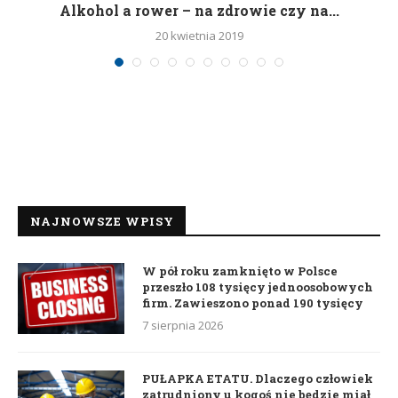
h
Alkohol a rower – na zdrowie czy na...
20 kwietnia 2019
NAJNOWSZE WPISY
W pół roku zamknięto w Polsce
przeszło 108 tysięcy jednoosobowych
firm. Zawieszono ponad 190 tysięcy
7 sierpnia 2026
PUŁAPKA ETATU. Dlaczego człowiek
zatrudniony u kogoś nie będzie miał