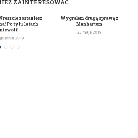
NIEŻ ZAINTERESOWAĆ
 Wreszcie zostaniesz
Wygrałem drugą sprawę z
a! Po tylu latach
Manhartem
niewoli!
23 maja 2019
 grudnia 2019