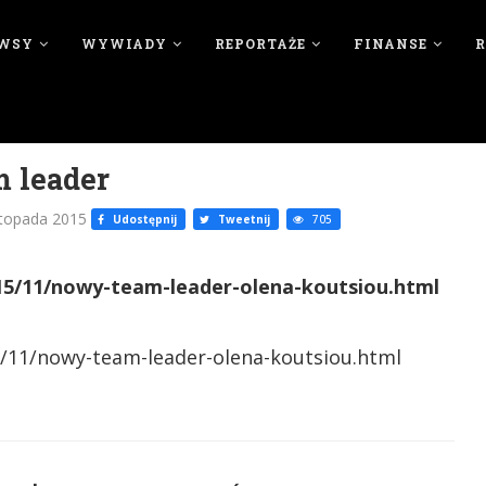
WSY
WYWIADY
REPORTAŻE
FINANSE
 leader
stopada 2015
Udostępnij
Tweetnij
705
15/11/nowy-team-leader-olena-koutsiou.html
/11/nowy-team-leader-olena-koutsiou.html