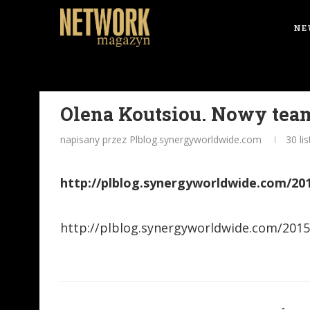
NE
Olena Koutsiou. Nowy team
napisany przez Plblog.synergyworldwide.com
30 li
http://plblog.synergyworldwide.com/20
http://plblog.synergyworldwide.com/2015