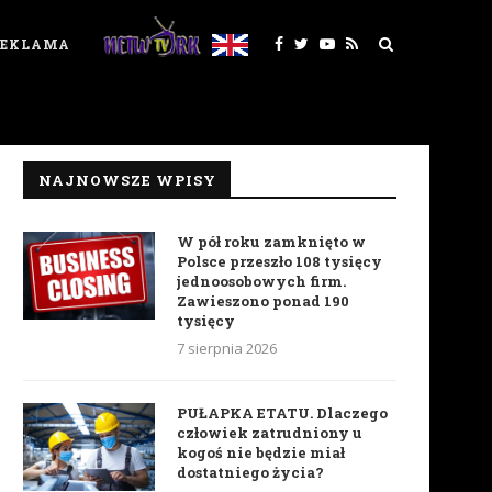
REKLAMA
NAJNOWSZE WPISY
W pół roku zamknięto w
Polsce przeszło 108 tysięcy
jednoosobowych firm.
Zawieszono ponad 190
tysięcy
7 sierpnia 2026
PUŁAPKA ETATU. Dlaczego
człowiek zatrudniony u
kogoś nie będzie miał
dostatniego życia?