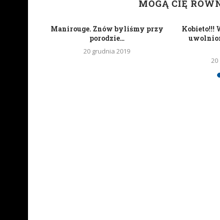
MOGĄ CIĘ RÓW
uoLife
Manirouge. Znów byliśmy przy
Kobieto!!!
a w Empiku
porodzie…
uwolnion
20 grudnia 2019
20