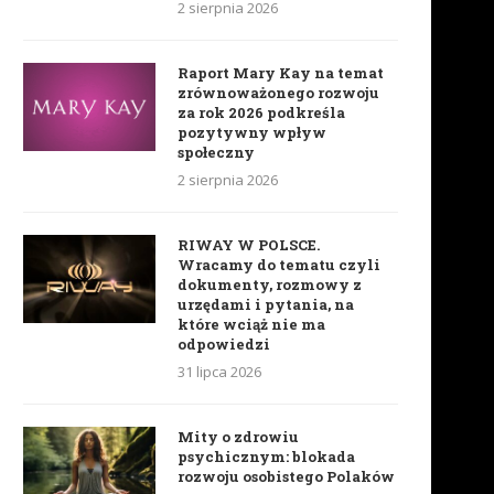
2 sierpnia 2026
Równowaga w życiu równa
To już nie jest praca. To je
Raport Mary Kay na temat
równowadze hormonalnej
PASJA
zrównoważonego rozwoju
za rok 2026 podkreśla
22 maja 2019
15 maja 2019
pozytywny wpływ
społeczny
2 sierpnia 2026
RIWAY W POLSCE.
Wracamy do tematu czyli
dokumenty, rozmowy z
urzędami i pytania, na
które wciąż nie ma
odpowiedzi
31 lipca 2026
Mity o zdrowiu
psychicznym: blokada
rozwoju osobistego Polaków