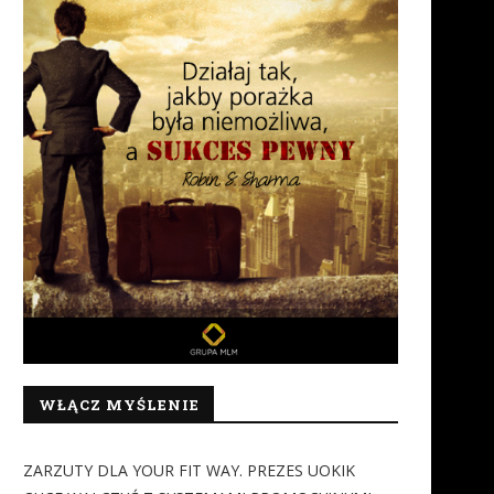
WŁĄCZ MYŚLENIE
ZARZUTY DLA YOUR FIT WAY. PREZES UOKIK